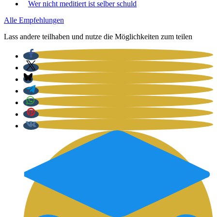
Wer nicht medi­tiert ist sel­ber schuld
Alle Emp­feh­lun­gen
Lass ande­re teil­ha­ben und nut­ze die Mög­lich­kei­ten zum tei­len