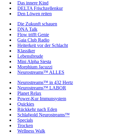
Das inne­re Kind
DELTA Frisch­zel­len­kur
Den Löwen rei­ten
Die Zukunft schau­en
DNA Talk
Flow trifft Genie
Gaia Club Radio
Hei­ter­keit vor der Schlacht
Klas­si­ker
Lebens­freu­de
Mini Alpha Sies­ta
Mor­phi­um Jacuz­zi
Neu­ro­st­reams™ ALLES
Neu­ro­st­reams™ in 432 Hertz
Neu­ro­st­reams™ LABOR
Pla­net Relax
Power-Kur Immun­sys­tem
Qui­ckies
Rück­kehr nach Eden
Schlaf­gold Neu­ro­st­reams™
Spe­cials
Tro­cken
Well­ness Walk