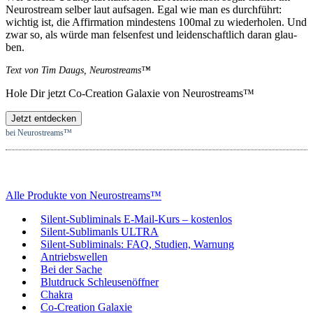
Neu­ro­st­ream sel­ber laut auf­sa­gen. Egal wie man es durch­führt:
wich­tig ist, die Affir­ma­ti­on min­des­tens 100mal zu wie­der­ho­len. Und
zwar so, als wür­de man fel­sen­fest und lei­den­schaft­lich dar­an glau­
ben.
Text von Tim Daugs, Neu­ro­st­reams™
Hole Dir jetzt Co-Crea­ti­on Gala­xie von Neu­ro­st­reams™
Jetzt entdecken
bei Neu­ro­st­reams™
Alle Pro­duk­te von Neu­ro­st­reams™
Silent-Sub­li­mi­nals E‑Mail-Kurs – kos­ten­los
Silent-Sub­li­manls ULTRA
Silent-Sub­li­mi­nals: FAQ, Stu­di­en, War­nung
Antriebs­wel­len
Bei der Sache
Blut­druck Schleu­sen­öff­ner
Chakra
Co-Crea­ti­on Gala­xie