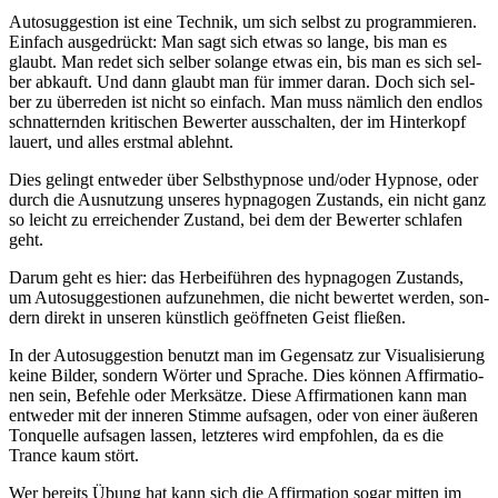
Auto­sug­ges­ti­on ist eine Tech­nik, um sich selbst zu pro­gram­mie­ren.
Ein­fach aus­ge­drückt: Man sagt sich etwas so lan­ge, bis man es
glaubt. Man redet sich sel­ber solan­ge etwas ein, bis man es sich sel­
ber abkauft. Und dann glaubt man für immer dar­an. Doch sich sel­
ber zu über­re­den ist nicht so ein­fach. Man muss näm­lich den end­los
schnat­tern­den kri­ti­schen Bewer­ter aus­schal­ten, der im Hin­ter­kopf
lau­ert, und alles erst­mal ablehnt.
Dies gelingt ent­we­der über Selbst­hyp­no­se und/oder Hyp­no­se, oder
durch die Aus­nut­zung unse­res hyp­n­ago­gen Zustands, ein nicht ganz
so leicht zu errei­chen­der Zustand, bei dem der Bewer­ter schla­fen
geht.
Dar­um geht es hier: das Her­bei­füh­ren des hyp­n­ago­gen Zustands,
um Auto­sug­ges­tio­nen auf­zu­neh­men, die nicht bewer­tet wer­den, son­
dern direkt in unse­ren künst­lich geöff­ne­ten Geist flie­ßen.
In der Auto­sug­ges­ti­on benutzt man im Gegen­satz zur Visua­li­sie­rung
kei­ne Bil­der, son­dern Wör­ter und Spra­che. Dies kön­nen Affir­ma­tio­
nen sein, Befeh­le oder Merk­sät­ze. Die­se Affir­ma­tio­nen kann man
ent­we­der mit der inne­ren Stim­me auf­sa­gen, oder von einer äuße­ren
Ton­quel­le auf­sa­gen las­sen, letz­te­res wird emp­foh­len, da es die
Trance kaum stört.
Wer bereits Übung hat kann sich die Affir­ma­ti­on sogar mit­ten im