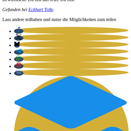
Gefun­den bei
Eck­hart Tol­le
.
Lass ande­re teil­ha­ben und nut­ze die Mög­lich­kei­ten zum tei­len