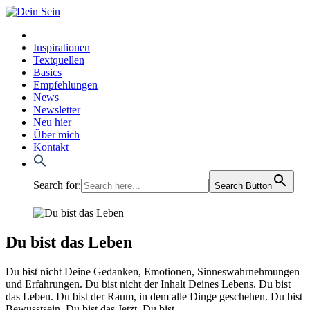
Inspirationen
Textquellen
Basics
Empfehlungen
News
Newsletter
Neu hier
Über mich
Kontakt
Search for:
Search Button
Du bist das Leben
Du bist nicht Dei­ne Gedan­ken, Emo­tio­nen, Sin­nes­wahr­neh­mun­gen
und Erfah­run­gen. Du bist nicht der Inhalt Dei­nes Lebens. Du bist
das Leben. Du bist der Raum, in dem alle Din­ge gesche­hen. Du bist
Bewusst­sein. Du bist das Jetzt. Du bist.