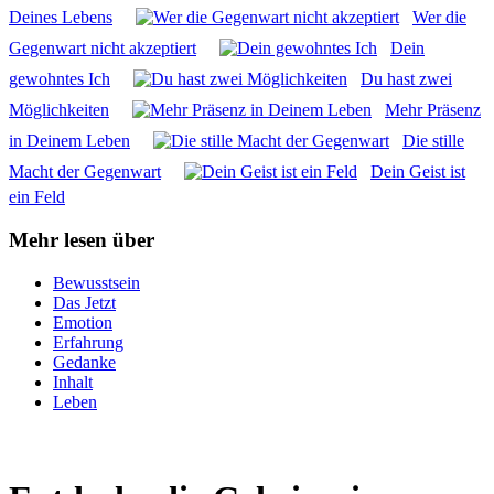
Dei­nes Lebens
Wer die
Gegen­wart nicht akzep­tiert
Dein
gewohn­tes Ich
Du hast zwei
Mög­lich­kei­ten
Mehr Prä­senz
in Dei­nem Leben
Die stil­le
Macht der Gegen­wart
Dein Geist ist
ein Feld
Mehr lesen über
Bewusstsein
Das Jetzt
Emotion
Erfahrung
Gedanke
Inhalt
Leben