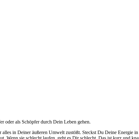
fer oder als Schöp­fer durch Dein Leben gehen.
 alles in Dei­ner äuße­ren Umwelt zustößt. Steckst Du Dei­ne Ener­gie in d
. Wenn sie schlecht lau­fen, geht es Dir schlecht. Das ist kurz und knapp a