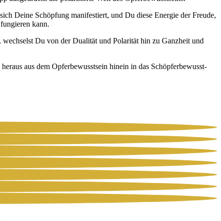
ich Dei­ne Schöp­fung mani­fes­tiert, und Du die­se Ener­gie der Freu­de,
 fun­gie­ren kann.
ech­selst Du von der Dua­li­tät und Pola­ri­tät hin zu Ganz­heit und
her­aus aus dem Opfer­be­wusst­sein hin­ein in das Schöp­fer­be­wusst­