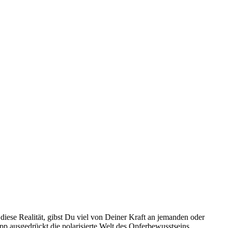
ie­se Rea­li­tät, gibst Du viel von Dei­ner Kraft an jeman­den oder
us­ge­drückt die pola­ri­sier­te Welt des Opfer­be­wusst­seins.