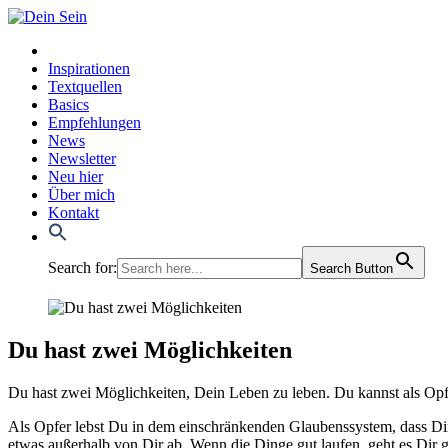
Inspirationen
Textquellen
Basics
Empfehlungen
News
Newsletter
Neu hier
Über mich
Kontakt
Search for:
Search Button
Du hast zwei Möglichkeiten
Du hast zwei Mög­lich­kei­ten, Dein Leben zu leben. Du kannst als Op
Als Opfer lebst Du in dem ein­schrän­ken­den Glau­bens­sys­tem, dass Dir
etwas außer­halb von Dir ab. Wenn die Din­ge gut lau­fen, geht es Dir gut