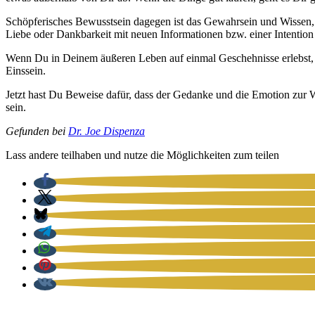
Schöp­fe­ri­sches Bewusst­sein dage­gen ist das Gewahr­sein und Wis­sen,
Lie­be oder Dank­bar­keit mit neu­en Infor­ma­tio­nen bzw. einer Inten­ti­o
Wenn Du in Dei­nem äuße­ren Leben auf ein­mal Gescheh­nis­se erlebst, di
Eins­sein.
Jetzt hast Du Bewei­se dafür, dass der Gedan­ke und die Emo­ti­on zur Wi
sein.
Gefun­den bei
Dr. Joe Dis­pen­za
Lass ande­re teil­ha­ben und nut­ze die Mög­lich­kei­ten zum tei­len