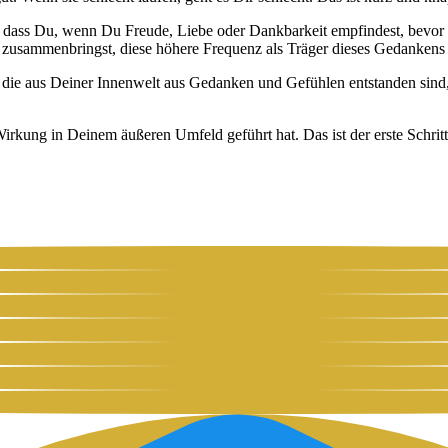
 dass Du, wenn Du Freu­de, Lie­be oder Dank­bar­keit emp­fin­dest, bevor s
n zusam­men­bringst, die­se höhe­re Fre­quenz als Trä­ger die­ses Gedan­kens
e aus Dei­ner Innen­welt aus Gedan­ken und Gefüh­len ent­stan­den sind, w
r­kung in Dei­nem äuße­ren Umfeld geführt hat. Das ist der ers­te Schritt 