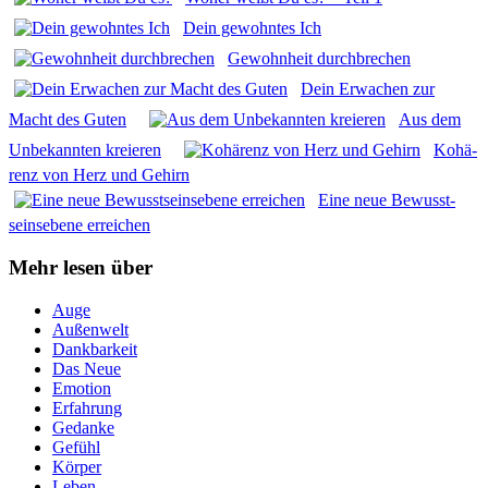
Dein gewohn­tes Ich
Gewohn­heit durch­bre­chen
Dein Erwa­chen zur
Macht des Guten
Aus dem
Unbe­kann­ten kre­ieren
Kohä­
renz von Herz und Gehirn
Eine neue Bewusst­
seins­ebe­ne errei­chen
Mehr lesen über
Auge
Außenwelt
Dankbarkeit
Das Neue
Emotion
Erfahrung
Gedanke
Gefühl
Körper
Leben