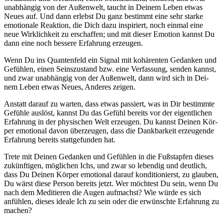
unab­hän­gig von der Außen­welt, taucht in Dei­nem Leben etwas
Neu­es auf. Und dann erlebst Du ganz bestimmt eine sehr star­ke
emo­tio­na­le Reak­ti­on, die Dich dazu inspi­riert, noch ein­mal eine
neue Wirk­lich­keit zu erschaf­fen; und mit die­ser Emo­ti­on kannst Du
dann eine noch bes­se­re Erfah­rung erzeu­gen.
Wenn Du ins Quan­ten­feld ein Signal mit kohä­ren­ten Gedan­ken und
Gefüh­len, einen Seins­zu­stand bzw. eine Ver­fas­sung, sen­den kannst,
und zwar unab­hän­gig von der Außen­welt, dann wird sich in Dei­
nem Leben etwas Neu­es, Ande­res zei­gen.
Anstatt dar­auf zu war­ten, dass etwas pas­siert, was in Dir bestimm­te
Gefüh­le aus­löst, kannst Du das Gefühl bereits vor der eigent­li­chen
Erfah­rung in der phy­si­schen Welt erzeu­gen. Du kannst Dei­nen Kör­
per emo­tio­nal davon über­zeu­gen, dass die Dank­bar­keit erzeu­gen­de
Erfah­rung bereits statt­ge­fun­den hat.
Tre­te mit Dei­nen Gedan­ken und Gefüh­len in die Fuß­stap­fen die­ses
zukünf­ti­gen, mög­li­chen Ichs, und zwar so leben­dig und deut­lich,
dass Du Dei­nen Kör­per emo­tio­nal dar­auf kon­di­tio­nierst, zu glau­ben,
Du wärst die­se Per­son bereits jetzt. Wer möch­test Du sein, wenn Du
nach dem Medi­tie­ren die Augen auf­machst? Wie wür­de es sich
anfüh­len, die­ses idea­le Ich zu sein oder die erwünsch­te Erfah­rung zu
machen?