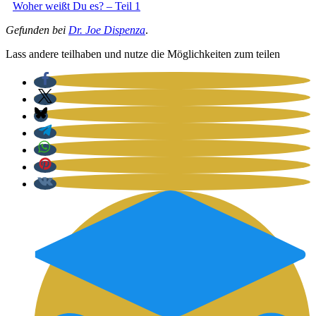
Woher weißt Du es? – Teil 1
Gefun­den bei
Dr. Joe Dis­pen­za
.
Lass ande­re teil­ha­ben und nut­ze die Mög­lich­kei­ten zum tei­len