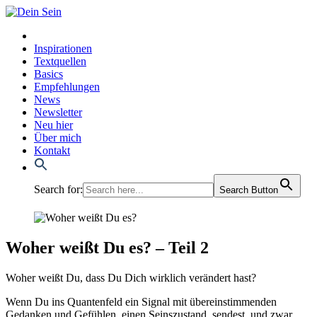
Inspirationen
Textquellen
Basics
Empfehlungen
News
Newsletter
Neu hier
Über mich
Kontakt
Search for:
Search Button
Woher weißt Du es? – Teil 2
Woher weißt Du, dass Du Dich wirk­lich ver­än­dert hast?
Wenn Du ins Quan­ten­feld ein Signal mit über­ein­stim­men­den
Gedan­ken und Gefüh­len, einen Seins­zu­stand, sen­dest, und zwar