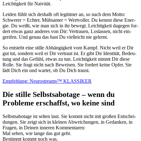
Leich­tig­keit für Nai­vi­tät.
Lei­den fühlt sich des­halb oft legi­ti­mer an, so nach dem Mot­to:
Schwe­rer = Ech­ter, Müh­sa­mer = Wert­vol­ler. Du kennst die­se Ener­
gie. Du weißt, wie man sich in ihr bewegt. Leich­tig­keit dage­gen for­
dert etwas ganz ande­res von Dir: Ver­trau­en, Los­las­sen, nicht ein­
grei­fen. Und genau das hast Du viel­leicht nie gelernt.
So ent­steht eine stil­le Abhän­gig­keit vom Kampf. Nicht weil er Dir
gut tut, son­dern weil er Dir ver­traut ist. Er gibt Dir Iden­ti­tät, Bedeu­
tung und das Gefühl, etwas zu tun. Leich­tig­keit nimmt Dir die­se
Rol­le. Sie fragt nicht nach Bewei­sen. Sie for­dert kei­ne Opfer. Sie
lädt Dich ein und war­tet, ob Du Dich traust.
Emp­feh­lung: Neu­ro­st­reams™ KLASSIKER
Die stille Selbstsabotage – wenn du
Probleme erschaffst, wo keine sind
Selbst­sa­bo­ta­ge ist sel­ten laut. Sie kommt nicht mit gro­ßen Ent­schei­
dun­gen. Sie zeigt sich in klei­nen Abwei­chun­gen, in Gedan­ken, in
Fra­gen, in Dei­nen inne­ren Kom­men­ta­ren:
Mal sehen, wie lan­ge das gut geht.
Bestimmt kommt noch was.