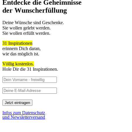
Entdecke die Geheimnisse
der Wunscherfüllung
Dei­ne Wün­sche sind Geschen­ke.
Sie wol­len gelebt wer­den.
Sie wol­len erfüllt wer­den.
31 Inspi­ra­tio­nen
erin­nern Dich dar­an,
wie das mög­lich ist.
Völ­lig kos­ten­los.
Hole Dir die 31 Inspi­ra­tio­nen.
Infos zum Daten­schutz
und News­let­ter­ver­sand