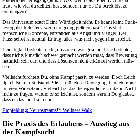
son­dern dein Aus­gangs­punkt? Was, wenn das Leben Dich nicht
fragt, wie viel du gelit­ten hast, son­dern nur, ob Du bereit bist zu
emp­fan­gen?
Das Uni­ver­sum tes­tet Dei­ne Wür­dig­keit nicht. Es kennt kei­ne Punk­
te­ver­ga­be, kein “erst wenn du genug gelit­ten hast”. Das sind
mensch­li­che Kon­zep­te, ent­stan­den aus Angst und Man­gel. Der
Fluss selbst ist neu­tral. Er trägt alles, was nicht gegen ihn arbei­tet.
Leich­tig­keit bedeu­tet nicht, dass nie etwas geschieht, sie bedeu­tet,
dass nichts künst­lich schwer gemacht wer­den muss, dass Bewe­gung
natür­lich sein darf und dass Lösun­gen nicht erkämpft wer­den müs­
sen.
Viel­leicht fürch­test Du, ohne Kampf pas­siv zu wer­den. Doch Leich­
tig­keit ist kein Still­stand. Sie ist mühe­lo­se Bewe­gung, han­deln ohne
inne­ren Wider­stand. Viel­leicht ist das die eigent­li­che Umkehr: Nicht
mehr zu fra­gen, war­um es so leicht ist, son­dern war­um Du glaubst,
dass es das nicht sein darf.
Emp­feh­lung: Neu­ro­st­reams™ Well­ness Walk
Die Praxis des Erlaubens – Ausstieg aus
der Kampfsucht