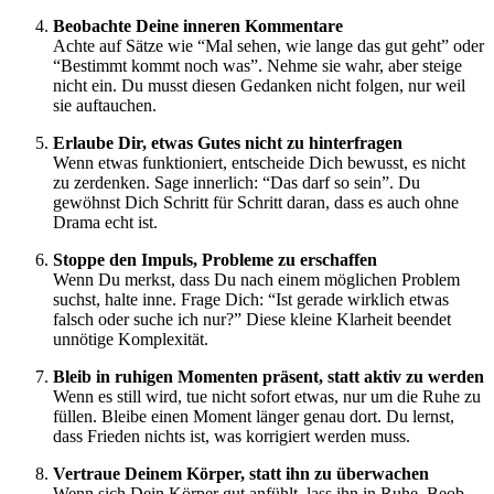
Beob­ach­te Dei­ne inne­ren Kom­men­ta­re
Ach­te auf Sät­ze wie “Mal sehen, wie lan­ge das gut geht” oder
“Bestimmt kommt noch was”. Neh­me sie wahr, aber stei­ge
nicht ein. Du musst die­sen Gedan­ken nicht fol­gen, nur weil
sie auf­tau­chen.
Erlau­be Dir, etwas Gutes nicht zu hin­ter­fra­gen
Wenn etwas funk­tio­niert, ent­schei­de Dich bewusst, es nicht
zu zer­den­ken. Sage inner­lich: “Das darf so sein”. Du
gewöhnst Dich Schritt für Schritt dar­an, dass es auch ohne
Dra­ma echt ist.
Stop­pe den Impuls, Pro­ble­me zu erschaf­fen
Wenn Du merkst, dass Du nach einem mög­li­chen Pro­blem
suchst, hal­te inne. Fra­ge Dich: “Ist gera­de wirk­lich etwas
falsch oder suche ich nur?” Die­se klei­ne Klar­heit been­det
unnö­ti­ge Kom­ple­xi­tät.
Bleib in ruhi­gen Momen­ten prä­sent, statt aktiv zu wer­den
Wenn es still wird, tue nicht sofort etwas, nur um die Ruhe zu
fül­len. Blei­be einen Moment län­ger genau dort. Du lernst,
dass Frie­den nichts ist, was kor­ri­giert wer­den muss.
Ver­traue Dei­nem Kör­per, statt ihn zu über­wa­chen
Wenn sich Dein Kör­per gut anfühlt, lass ihn in Ruhe. Beob­