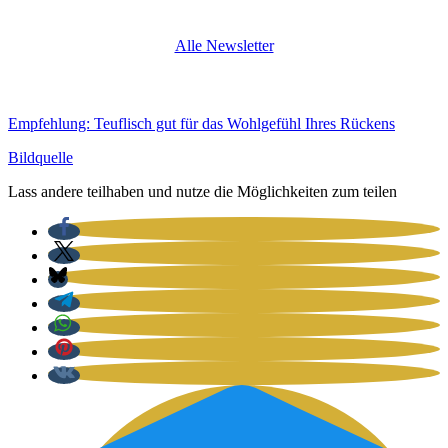
Alle News­let­ter
Emp­feh­lung: Teuf­lisch gut für das Wohl­ge­fühl Ihres Rückens
Bild­quel­le
Lass ande­re teil­ha­ben und nut­ze die Mög­lich­kei­ten zum tei­len