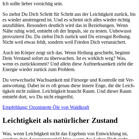
Ich soll­te lie­ber vor­sich­tig sein.
So ziehst Du Dich Schritt für Schritt aus der Leich­tig­keit zurück, bis
es wie­der anstren­gend ist. Und es scheint sich alles wie­der rich­tig
anzu­füh­len. Beson­ders deut­lich wird das in Bezie­hun­gen. Wenn
Nähe ruhig wird, ent­steht oft der Impuls, sie zu tes­ten. Unbe­wusst
pro­vo­zierst Du. Du ziehst Dich zurück und Du erzeugst Rei­bung.
Nicht weil etwas fehlt, son­dern weil Frie­den Dich ver­un­si­chert.
Auch im Kör­per zeigt sich das. Wenn Hei­lung geschieht, beginnt
Dein Ver­stand sofort zu über­wa­chen. Ist es wirk­lich weg? Was,
wenn es zurück­kommt? Und allein die­se Auf­merk­sam­keit zieht die
Ener­gie wie­der zurück zum Pro­blem.
Du ver­wech­selst Wach­sam­keit mit Für­sor­ge und Kon­trol­le mit Ver­
ant­wor­tung. Dabei ist es oft genau die­se inne­re Enge, die die Leich­
tig­keit nicht zulässt. Leich­tig­keit braucht Raum. Und die­ser Raum
ent­steht dort, wo Du nicht ein­greifst.
Emp­feh­lung: Ozoni­sier­te Öle von Wald­kraft
Leichtigkeit als natürlicher Zustand
Was, wenn Leich­tig­keit nicht das Ergeb­nis von Ent­wick­lung ist,