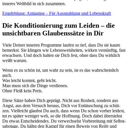
inne­res Welt­bild in sich zusam­men.
Emp­feh­lung: Antia­ging – Für Aus­strah­lung und Lebens­kraft
Die Konditionierung zum Leiden – die
unsichtbaren Glaubenssätze in Dir
Vie­le Dei­ner inne­ren Pro­gram­me lau­fen so tief, dass Du sie kaum
bemerkst. Sie klin­gen wie Lebens­weis­hei­ten, wir­ken ver­nünf­tig, fast
erwach­sen. Und doch hal­ten sie Dich fest, ohne dass Du wirk­lich
weißt war­um.
Wenn es zu schön ist, um wahr zu sein, ist es das wahr­schein­lich
auch.
Was leicht kommt, geht leicht.
Man muss sich die Din­ge ver­die­nen.
Ohne Fleiß kein Preis.
Die­se Sät­ze haben Dich geprägt. Nicht aus Bos­heit, son­dern aus
Angst, aus dem Ver­such her­aus, Dich vor Ent­täu­schung zu schüt­
zen. Viel­leicht glaubst Du auch, dass wenn Du schon vor­her lei­dest,
tut es spä­ter weni­ger weh, so die Hoff­nung. Doch dabei über­siehst
Du etwas Ent­schei­den­des. Du ver­wech­selst Vor­be­rei­tung mit Selbst­
sa­bo­ta­ge. Du hältst den Kampf für einen Beweis von Rei­fe und