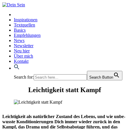
Inspirationen
Textquellen
Basics
Empfehlungen
News
Newsletter
Neu hier
Über mich
Kontakt
Search for:
Search Button
Leichtigkeit statt Kampf
Leich­tig­keit als natür­li­cher Zustand des Lebens, und wie unbe­
wuss­te Kon­di­tio­nie­run­gen Dich immer wie­der zurück in den
Kampf, das Dra­ma und die Selbst­sa­bo­ta­ge füh­ren, und das