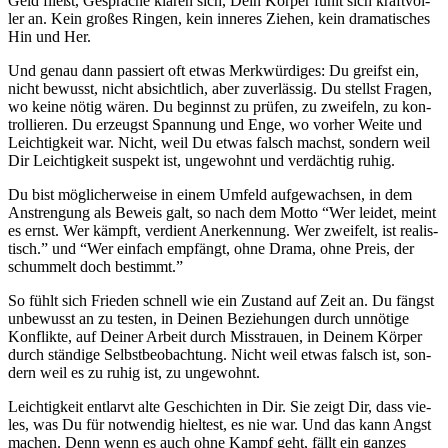
Geld fließt, Gesprä­che klä­ren sich, Dein Kör­per fühlt sich kraft­vol­
ler an. Kein gro­ßes Rin­gen, kein inne­res Zie­hen, kein dra­ma­ti­sches
Hin und Her.
Und genau dann pas­siert oft etwas Merk­wür­di­ges: Du greifst ein,
nicht bewusst, nicht absicht­lich, aber zuver­läs­sig. Du stellst Fra­gen,
wo kei­ne nötig wären. Du beginnst zu prü­fen, zu zwei­feln, zu kon­
trol­lie­ren. Du erzeugst Span­nung und Enge, wo vor­her Wei­te und
Leich­tig­keit war. Nicht, weil Du etwas falsch machst, son­dern weil
Dir Leich­tig­keit suspekt ist, unge­wohnt und ver­däch­tig ruhig.
Du bist mög­li­cher­wei­se in einem Umfeld auf­ge­wach­sen, in dem
Anstren­gung als Beweis galt, so nach dem Mot­to “Wer lei­det, meint
es ernst. Wer kämpft, ver­dient Aner­ken­nung. Wer zwei­felt, ist rea­lis­
tisch.” und “Wer ein­fach emp­fängt, ohne Dra­ma, ohne Preis, der
schum­melt doch bestimmt.”
So fühlt sich Frie­den schnell wie ein Zustand auf Zeit an. Du fängst
unbe­wusst an zu tes­ten, in Dei­nen Bezie­hun­gen durch unnö­ti­ge
Kon­flik­te, auf Dei­ner Arbeit durch Miss­trau­en, in Dei­nem Kör­per
durch stän­di­ge Selbst­be­ob­ach­tung. Nicht weil etwas falsch ist, son­
dern weil es zu ruhig ist, zu unge­wohnt.
Leich­tig­keit ent­larvt alte Geschich­ten in Dir. Sie zeigt Dir, dass vie­
les, was Du für not­wen­dig hiel­test, es nie war. Und das kann Angst
machen. Denn wenn es auch ohne Kampf geht, fällt ein gan­zes