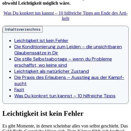
obwohl Leich­tig­keit mög­lich wäre.
Was Du kon­kret tun kannst – 10 hilf­rei­che Tipps am Ende des Arti­
kels
Inhaltsverzeichnis
Leich­tig­keit ist kein Feh­ler
Die Kon­di­tio­nie­rung zum Lei­den – die unsicht­ba­ren
Glau­bens­sät­ze in Dir
Die stil­le Selbst­sa­bo­ta­ge – wenn du Pro­ble­me
erschaffst, wo kei­ne sind
Leich­tig­keit als natür­li­cher Zustand
Die Pra­xis des Erlau­bens – Aus­stieg aus der Kampf­
sucht
Fazit
Was Du kon­kret tun kannst – 10 hilf­rei­che Tipps
Leichtigkeit ist kein Fehler
Es gibt Momen­te, in denen schein­bar alles von selbst geschieht. Das