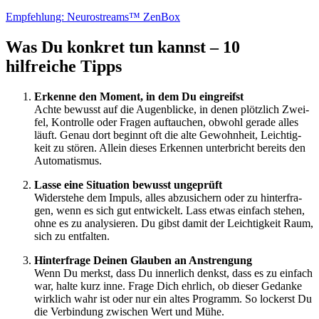
Emp­feh­lung: Neu­ro­st­reams™ Zen­Box
Was Du konkret tun kannst – 10
hilfreiche Tipps
Erken­ne den Moment, in dem Du ein­greifst
Ach­te bewusst auf die Augen­bli­cke, in denen plötz­lich Zwei­
fel, Kon­trol­le oder Fra­gen auf­tau­chen, obwohl gera­de alles
läuft. Genau dort beginnt oft die alte Gewohn­heit, Leich­tig­
keit zu stö­ren. Allein die­ses Erken­nen unter­bricht bereits den
Auto­ma­tis­mus.
Las­se eine Situa­ti­on bewusst unge­prüft
Wider­ste­he dem Impuls, alles abzu­si­chern oder zu hin­ter­fra­
gen, wenn es sich gut ent­wi­ckelt. Lass etwas ein­fach ste­hen,
ohne es zu ana­ly­sie­ren. Du gibst damit der Leich­tig­keit Raum,
sich zu ent­fal­ten.
Hin­ter­fra­ge Dei­nen Glau­ben an Anstren­gung
Wenn Du merkst, dass Du inner­lich denkst, dass es zu ein­fach
war, hal­te kurz inne. Fra­ge Dich ehr­lich, ob die­ser Gedan­ke
wirk­lich wahr ist oder nur ein altes Pro­gramm. So lockerst Du
die Ver­bin­dung zwi­schen Wert und Mühe.