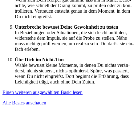
ach­te, wie schnell der Drang kommt, zu prü­fen oder zu kon­
trol­lie­ren. Ver­trau­en ent­steht genau in dem Moment, in dem
Du nicht ein­greifst.
Unter­bre­che bewusst Dei­ne Gewohn­heit zu tes­ten
In Bezie­hun­gen oder Situa­tio­nen, die sich leicht anfüh­len,
wider­ste­he dem Impuls, sie auf die Pro­be zu stel­len. Nähe
muss nicht geprüft wer­den, um real zu sein. Du darfst sie ein­
fach erle­ben.
Übe Dich im Nicht-Tun
Wäh­le bewusst klei­ne Momen­te, in denen Du nichts ver­än­
derst, nichts steu­erst, nichts opti­mierst. Spü­re, was pas­siert,
wenn Du nicht ein­greifst. Dort beginnt die Erfah­rung, dass
Leich­tig­keit trägt, auch ohne Dein Zutun.
Einen wei­te­ren aus­ge­wähl­ten Basic lesen
Alle Basics anschau­en