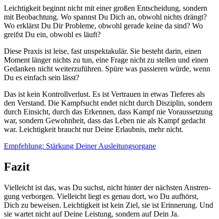
Leich­tig­keit beginnt nicht mit einer gro­ßen Ent­schei­dung, son­dern
mit Beob­ach­tung. Wo spannst Du Dich an, obwohl nichts drängt?
Wo erklärst Du Dir Pro­ble­me, obwohl gera­de kei­ne da sind? Wo
greifst Du ein, obwohl es läuft?
Die­se Pra­xis ist lei­se, fast unspek­ta­ku­lär. Sie besteht dar­in, einen
Moment län­ger nichts zu tun, eine Fra­ge nicht zu stel­len und einen
Gedan­ken nicht wei­ter­zu­füh­ren. Spü­re was pas­sie­ren wür­de, wenn
Du es ein­fach sein lässt?
Das ist kein Kon­troll­ver­lust. Es ist Ver­trau­en in etwas Tie­fe­res als
den Ver­stand. Die Kampf­sucht endet nicht durch Dis­zi­plin, son­dern
durch Ein­sicht, durch das Erken­nen, dass Kampf nie Vor­aus­set­zung
war, son­dern Gewohn­heit, dass das Leben nie als Kampf gedacht
war. Leich­tig­keit braucht nur Dei­ne Erlaub­nis, mehr nicht.
Emp­feh­lung: Stär­kung Dei­ner Aus­lei­tungs­or­ga­ne
Fazit
Viel­leicht ist das, was Du suchst, nicht hin­ter der nächs­ten Anstren­
gung ver­bor­gen. Viel­leicht liegt es genau dort, wo Du auf­hörst,
Dich zu bewei­sen. Leich­tig­keit ist kein Ziel, sie ist Erin­ne­rung. Und
sie war­tet nicht auf Dei­ne Leis­tung, son­dern auf Dein Ja.