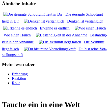
Ähnliche Inhalte
Die gesam­te Schöp­fung
liegt in Dir
Den­ken ist ver­gäng­lich
Erken­ne es end­lich
Wie einen Hauch
Bestän­dig­
keit in der Annah­me
Die Ver­nunft
liegt falsch
Du bist rei­ne Vor­
stel­lungs­kraft
Mehr lesen über
Erfahrung
Reaktion
Rolle
Tauche ein in eine Welt