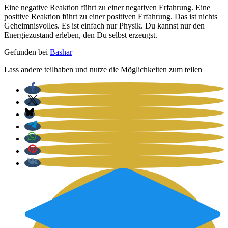
Eine nega­ti­ve Reak­ti­on führt zu einer nega­ti­ven Erfah­rung. Eine
posi­ti­ve Reak­ti­on führt zu einer posi­ti­ven Erfah­rung. Das ist nichts
Geheim­nis­vol­les. Es ist ein­fach nur Phy­sik. Du kannst nur den
Ener­gie­zu­stand erle­ben, den Du selbst erzeugst.
Gefun­den bei
Bas­har
Lass ande­re teil­ha­ben und nut­ze die Mög­lich­kei­ten zum tei­len