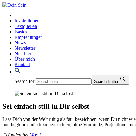
Inspirationen
Textquellen
Basics
Empfehlungen
News
Newsletter
Neu hier
Über mich
Kontakt
Search for:
Search Button
Sei einfach still in Dir selbst
Lass Dich von der Welt ruhig als faul bezeich­nen, wenn Du nicht wie ein 
und begin­ne ein­fach zu beob­ach­ten, ohne Vor­ur­tei­le, Pro­jek­tio­nen
Gefun­den bei
Moo­ji
.