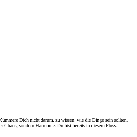
Küm­me­re Dich nicht dar­um, zu wis­sen, wie die Din­ge sein soll­ten,
er Cha­os, son­dern Har­mo­nie. Du bist bereits in die­sem Fluss.