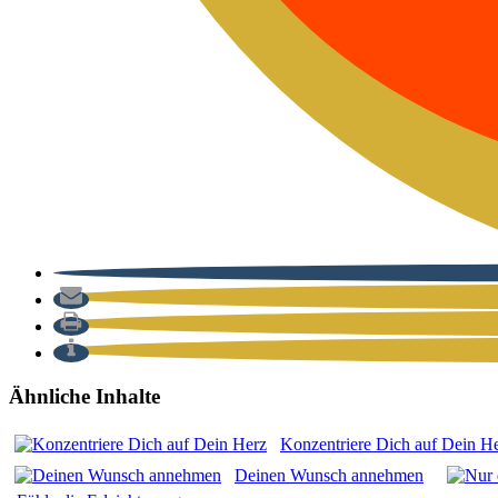
Ähnliche Inhalte
Kon­zen­trie­re Dich auf Dein H
Dei­nen Wunsch anneh­men