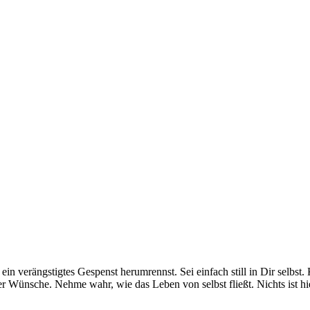
ver­ängs­tig­tes Gespenst her­um­rennst. Sei ein­fach still in Dir selbst. 
 oder Wün­sche. Neh­me wahr, wie das Leben von selbst fließt. Nichts ist hi