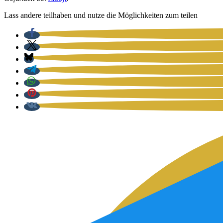
Lass ande­re teil­ha­ben und nut­ze die Mög­lich­kei­ten zum tei­len