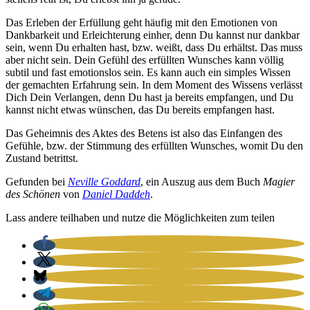
Das Erle­ben der Erfül­lung geht häu­fig mit den Emo­tio­nen von
Dank­bar­keit und Erleich­te­rung ein­her, denn Du kannst nur dank­bar
sein, wenn Du erhal­ten hast, bzw. weißt, dass Du erhältst. Das muss
aber nicht sein. Dein Gefühl des erfüll­ten Wun­sches kann völ­lig
sub­til und fast emo­ti­ons­los sein. Es kann auch ein simp­les Wis­sen
der gemach­ten Erfah­rung sein. In dem Moment des Wis­sens ver­lässt
Dich Dein Ver­lan­gen, denn Du hast ja bereits emp­fan­gen, und Du
kannst nicht etwas wün­schen, das Du bereits emp­fan­gen hast.
Das Geheim­nis des Aktes des Betens ist also das Ein­fan­gen des
Gefüh­le, bzw. der Stim­mung des erfüll­ten Wun­sches, womit Du den
Zustand betrittst.
Gefun­den bei
Neville God­dard
, ein Aus­zug aus dem Buch
Magi­er
des Schö­nen
von
Dani­el Dad­deh
.
Lass ande­re teil­ha­ben und nut­ze die Mög­lich­kei­ten zum tei­len