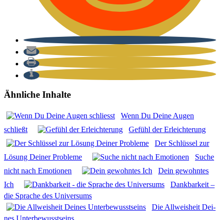
Ähnliche Inhalte
Wenn Du Dei­ne Augen
schließt
Gefühl der Erleich­te­rung
Der Schlüs­sel zur
Lösung Dei­ner Pro­ble­me
Suche
nicht nach Emo­tio­nen
Dein gewohn­tes
Ich
Dank­bar­keit –
die Spra­che des Uni­ver­sums
Die All­weis­heit Dei­
nes Unter­be­wusst­seins