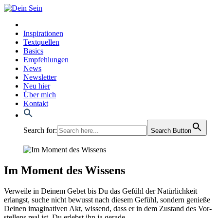
Inspirationen
Textquellen
Basics
Empfehlungen
News
Newsletter
Neu hier
Über mich
Kontakt
Search for:
Search Button
Im Moment des Wissens
Ver­wei­le in Dei­nem Gebet bis Du das Gefühl der Natür­lich­keit
erlangst, suche nicht bewusst nach die­sem Gefühl, son­dern genie­ße
Dei­nen ima­gi­na­ti­ven Akt, wis­send, dass er in dem Zustand des Vor­
stel­lens real ist, Du erlebst ihn ja gera­de.