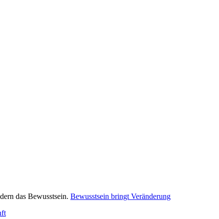
n­dern das Bewusst­sein.
Bewusst­sein bringt Ver­än­de­rung
ft