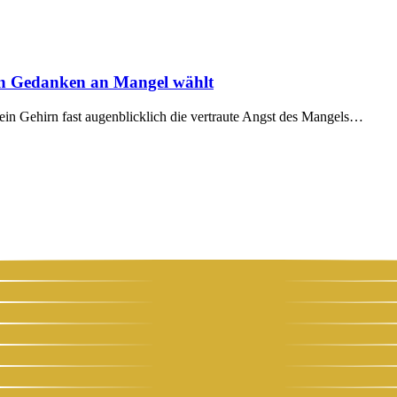
en Gedanken an Mangel wählt
ein Gehirn fast augen­blick­lich die ver­trau­te Angst des Man­gels…