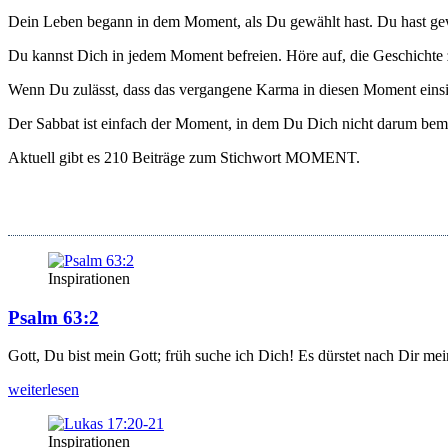
Dein Leben begann in dem Moment, als Du gewählt hast. Du hast gewählt
Du kannst Dich in jedem Moment befrei­en. Höre auf, die Geschich­te zu 
Wenn Du zulässt, dass das ver­gan­ge­ne Kar­ma in die­sen Moment ein­si­
Der Sab­bat ist ein­fach der Moment, in dem Du Dich nicht dar­um bemü
Aktu­ell gibt es 210 Bei­trä­ge zum Stich­wort
MOMENT.
Inspirationen
Psalm 63:2
Gott, Du bist mein Gott; früh suche ich Dich! Es dürs­tet nach Dir mei
wei­ter­le­sen
Inspirationen