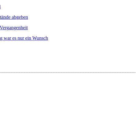
l
än­de abge­ben
er­gan­gen­heit
 war es nur ein Wunsch