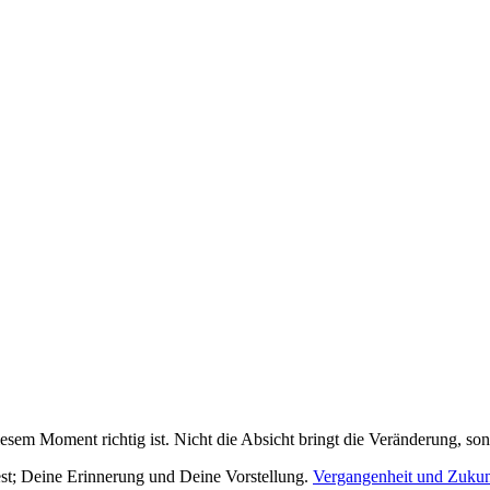
­sem Moment rich­tig ist. Nicht die Absicht bringt die Ver­än­de­rung, so
t; Dei­ne Erin­ne­rung und Dei­ne Vor­stel­lung.
Ver­gan­gen­heit und Zukun