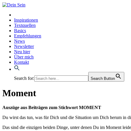
Inspirationen
Textquellen
Basics
Empfehlungen
News
Newsletter
Neu hier
Über mich
Kontakt
Search for:
Search Button
Moment
Aus­zü­ge aus Bei­trä­gen zum Stich­wort
MOMENT
Du wirst das tun, was für Dich und die Situa­ti­on um Dich her­um in die
Das sind die ein­zi­gen bei­den Din­ge, unter denen Du im Moment lei­des