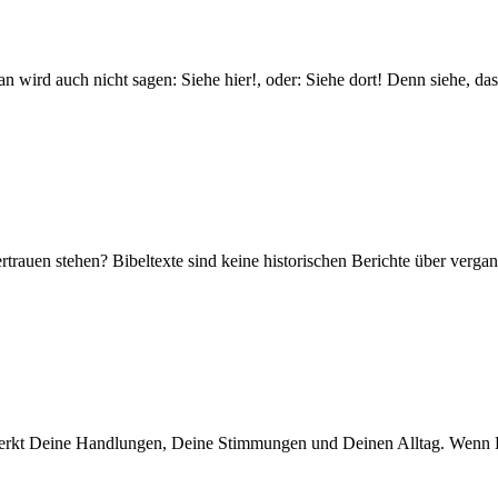
 wird auch nicht sagen: Sie­he hier!, oder: Sie­he dort! Denn sie­he, da
n ste­hen? Bibel­tex­te sind kei­ne his­to­ri­schen Berich­te über ver­gan­
rkt Dei­ne Hand­lun­gen, Dei­ne Stim­mun­gen und Dei­nen All­tag. Wenn Du