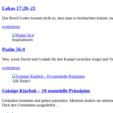
Lukas 17:20–21
Das Reich Got­tes kommt nicht so, dass man es beob­ach­ten könn­te; man
wei­ter­le­sen
Inspirationen
Psalm 56:4
Was, wenn David und Goli­ath für den Kampf zwi­schen Angst und Ver­trau­e
wei­ter­le­sen
Alle Basics
Geistige Klarheit – 10 essentielle Prinzipien
Gedan­ken kom­men und gehen pau­sen­los. Meis­tens len­ken sie unbe­me
Dich den Umstän­den aus­ge­lie­fert…