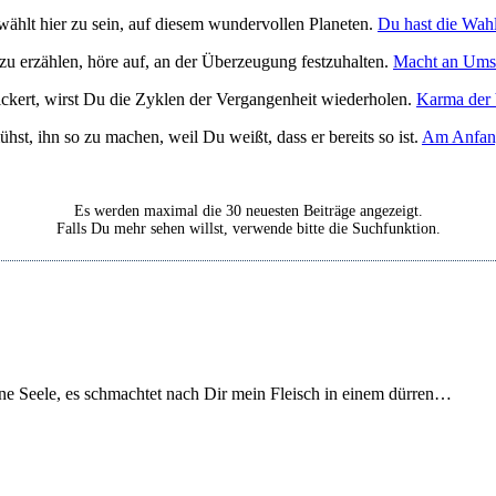
 hier zu sein, auf die­sem wun­der­vol­len Pla­ne­ten.
Du hast die Wah
erzäh­len, höre auf, an der Über­zeu­gung fest­zu­hal­ten.
Macht an Umst
ckert, wirst Du die Zyklen der Ver­gan­gen­heit wie­der­ho­len.
Kar­ma der V
hst, ihn so zu machen, weil Du weißt, dass er bereits so ist.
Am Anfang
Es wer­den maxi­mal die 30 neu­es­ten Bei­trä­ge ange­zeigt.
Falls Du mehr sehen willst, ver­wen­de bit­te die Such­funk­ti­on.
­ne See­le, es schmach­tet nach Dir mein Fleisch in einem dür­ren…