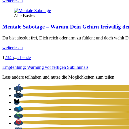
wei­ter­le­sen
Alle Basics
Mentale Sabotage – Warum Dein Gehirn freiwillig d
Du bist abso­lut frei, Dich reich oder arm zu füh­len; und doch wählt D
wei­ter­le­sen
1
2
3
4
5
...
»
Letzte
Empfehlung: Warnung vor fertigen Subliminals
Lass andere teilhaben und nutze die Möglichkeiten zum teilen