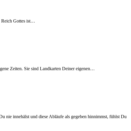
s Reich Got­tes ist…
ge­ne Zei­ten. Sie sind Land­kar­ten Dei­ner eige­nen…
 nie inne­hälst und die­se Abläu­fe als gege­ben hin­nimmst, fühlst Du