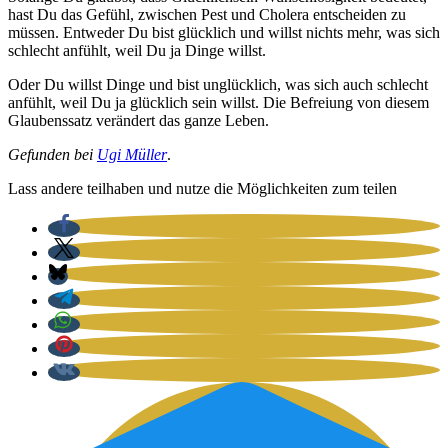
hast Du das Gefühl, zwi­schen Pest und Cho­le­ra ent­schei­den zu
müs­sen. Ent­we­der Du bist glück­lich und willst nichts mehr, was sich
schlecht anfühlt, weil Du ja Din­ge willst.
Oder Du willst Din­ge und bist unglück­lich, was sich auch schlecht
anfühlt, weil Du ja glück­lich sein willst. Die Befrei­ung von die­sem
Glau­bens­satz ver­än­dert das gan­ze Leben.
Gefun­den bei
Ugi Mül­ler
.
Lass ande­re teil­ha­ben und nut­ze die Mög­lich­kei­ten zum tei­len