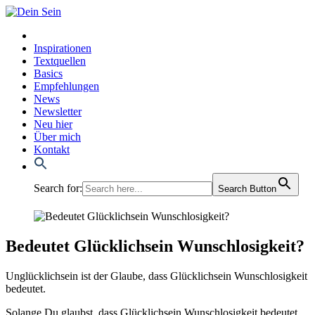
Inspirationen
Textquellen
Basics
Empfehlungen
News
Newsletter
Neu hier
Über mich
Kontakt
Search for:
Search Button
Bedeutet Glücklichsein Wunschlosigkeit?
Unglück­lich­sein ist der Glau­be, dass Glück­lich­sein Wunsch­lo­sig­keit
bedeu­tet.
Solan­ge Du glaubst, dass Glück­lich­sein Wunsch­lo­sig­keit bedeu­tet,