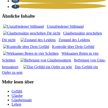
Ähnliche Inhalte
Unzu­frie­de­ner Still­stand
Glau­bens­sät­ze gesche­hen
Dir nicht
Zustand des Lei­dens
Kon­trol­le über Dein Gefühl
Wirk­sa­mes Beten in vier
Schrit­ten
Befrei­ung von Glau­
bens­sät­zen
Das Gefühl ein
Opfer zu sein
Mehr lesen über
Gefühl
Glaube
Glaubenssatz
Leben