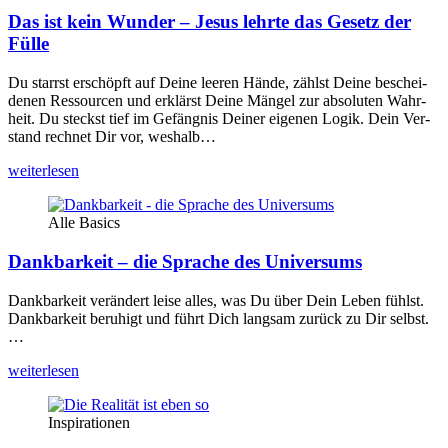
Das ist kein Wunder – Jesus lehrte das Gesetz der
Fülle
Du starrst erschöpft auf Dei­ne lee­ren Hän­de, zählst Dei­ne beschei­
de­nen Res­sour­cen und erklärst Dei­ne Män­gel zur abso­lu­ten Wahr­
heit. Du steckst tief im Gefäng­nis Dei­ner eige­nen Logik. Dein Ver­
stand rech­net Dir vor, wes­halb…
wei­ter­le­sen
Alle Basics
Dankbarkeit – die Sprache des Universums
Dank­bar­keit ver­än­dert lei­se alles, was Du über Dein Leben fühlst.
Dank­bar­keit beru­higt und führt Dich lang­sam zurück zu Dir selbst.
…
wei­ter­le­sen
Inspirationen