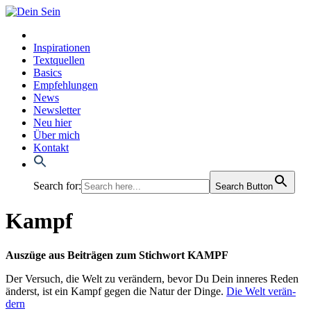
Inspirationen
Textquellen
Basics
Empfehlungen
News
Newsletter
Neu hier
Über mich
Kontakt
Search for:
Search Button
Kampf
Aus­zü­ge aus Bei­trä­gen zum Stich­wort
KAMPF
Der Ver­such, die Welt zu ver­än­dern, bevor Du Dein inne­res Reden
änderst, ist ein Kampf gegen die Natur der Din­ge.
Die Welt ver­än­
dern