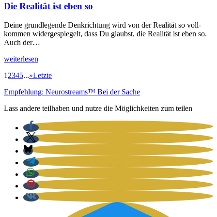
Die Realität ist eben so
Dei­ne grund­le­gen­de Denk­rich­tung wird von der Rea­li­tät so voll­
kom­men wider­ge­spie­gelt, dass Du glaubst, die Rea­li­tät ist eben so.
Auch der…
wei­ter­le­sen
1
2
3
4
5
...
»
Letzte
Empfehlung: Neurostreams™ Bei der Sache
Lass andere teilhaben und nutze die Möglichkeiten zum teilen