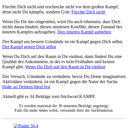
Fürch­te Dich nicht und erschre­cke nicht vor dem gro­ßen Kampf,
denn nicht Du kämpfst, son­dern Gott.
Fürch­te Dich nicht
Wenn Du Dir das ein­ge­stehst, wirst Du auch erken­nen, dass Dich
nichts dar­an hin­dert, die­sen sinn­lo­sen Kon­flikt, die­sen Zustand des
inne­ren Kamp­fes auf­zu­ge­ben.
Den inne­ren Kampf auf­ge­ben
Der Kampf um bes­se­re Umstän­de ist ein Kampf gegen Dich selbst.
Der Kampf gegen Dich selbst
Wenn Du Dich auf den Raum in Dir ein­lässt, dann fin­dest Du eine
Qua­li­tät des Ankom­mens, in der es kein Fest­hal­ten und kei­nen
Kampf gibt.
Wenn Du Dich auf den Raum in Dir ein­lässt
Der Ver­such, Umstän­de zu ver­än­dern, bevor Du Dei­ne ima­gi­na­ti­ven
Akti­vi­tä­ten ver­än­derst, ist ein Kampf gegen die Natur der Sache.
Hal­te an Dei­nem Ide­al fest
Aktu­ell gibt es 34 Bei­trä­ge zum Stich­wort
KAMPF.
Es wer­den maxi­mal die 30 neu­es­ten Bei­trä­ge ange­zeigt.
Falls Du mehr sehen willst, ver­wen­de bit­te die Such­funk­ti­on.