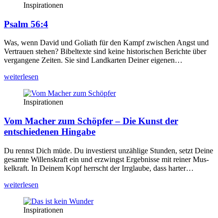
Inspirationen
Psalm 56:4
Was, wenn David und Goli­ath für den Kampf zwi­schen Angst und
Ver­trau­en ste­hen? Bibel­tex­te sind kei­ne his­to­ri­schen Berich­te über
ver­gan­ge­ne Zei­ten. Sie sind Land­kar­ten Dei­ner eige­nen…
wei­ter­le­sen
Inspirationen
Vom Macher zum Schöpfer – Die Kunst der
entschiedenen Hingabe
Du rennst Dich müde. Du inves­tierst unzäh­li­ge Stun­den, setzt Dei­ne
gesam­te Wil­lens­kraft ein und erzwingst Ergeb­nis­se mit rei­ner Mus­
kel­kraft. In Dei­nem Kopf herrscht der Irr­glau­be, dass har­ter…
wei­ter­le­sen
Inspirationen