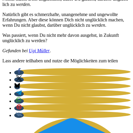
lich zu
wer­den
.
Natür­lich gibt es schmerz­haf­te, unan­ge­neh­me und unge­woll­te
Erfah­run­gen. Aber die­se kön­nen Dich nicht unglück­lich machen,
wenn Du nicht glaubst, dar­über unglück­lich zu
wer­den
.
Was pas­siert, wenn Du nicht mehr davon aus­gehst, in Zukunft
unglück­lich zu wer­den?
Gefun­den bei
Ugi Mül­ler
.
Lass ande­re teil­ha­ben und nut­ze die Mög­lich­kei­ten zum tei­len