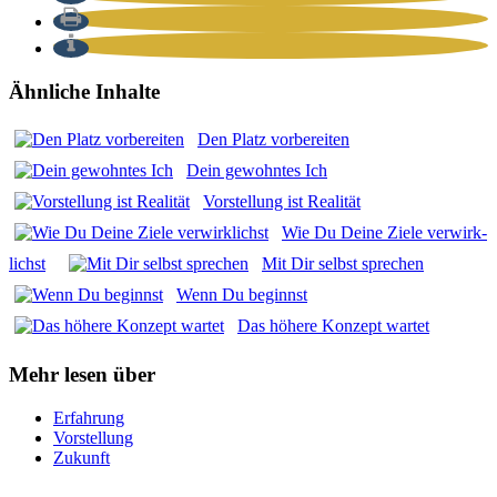
Ähnliche Inhalte
Den Platz vor­be­rei­ten
Dein gewohn­tes Ich
Vor­stel­lung ist Rea­li­tät
Wie Du Dei­ne Zie­le ver­wirk­
lichst
Mit Dir selbst spre­chen
Wenn Du beginnst
Das höhe­re Kon­zept war­tet
Mehr lesen über
Erfahrung
Vorstellung
Zukunft