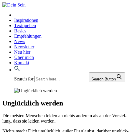
Inspirationen
Textquellen
Basics
Empfehlungen
News
Newsletter
Neu hier
Über mich
Kontakt
Search for:
Search Button
Unglücklich werden
Die meis­ten Men­schen lei­den an nichts ande­rem als an der Vor­stel­
lung, dass sie lei­den wer­den.
Nichts macht Dich unglück­lich, außer Du glaubst, dar­über unglück­