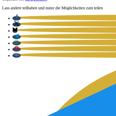
Lass ande­re teil­ha­ben und nut­ze die Mög­lich­kei­ten zum tei­len