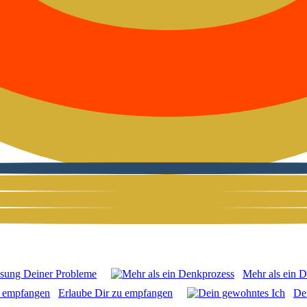
sung Dei­ner Pro­ble­me
Mehr als ein D
Erlau­be Dir zu emp­fan­gen
De