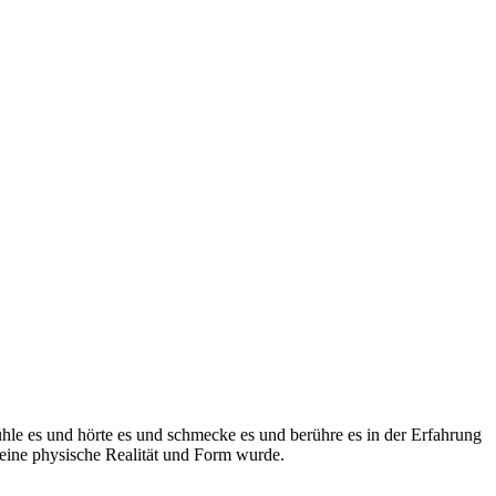
üh­le es und hör­te es und schme­cke es und berüh­re es in der Erfah­rung
i­ne phy­si­sche Rea­li­tät und Form wur­de.