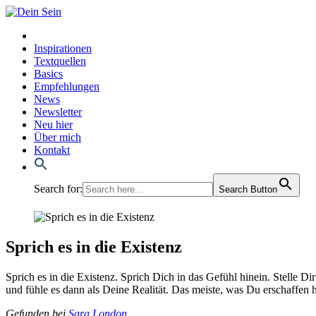
Inspirationen
Textquellen
Basics
Empfehlungen
News
Newsletter
Neu hier
Über mich
Kontakt
Search for:
Search Button
Sprich es in die Existenz
Sprich es in die Exis­tenz. Sprich Dich in das Gefühl hin­ein. Stel­le Di
und füh­le es dann als Dei­ne Rea­li­tät. Das meis­te, was Du erschaf­fen 
Gefun­den bei
Sara Lon­don
.