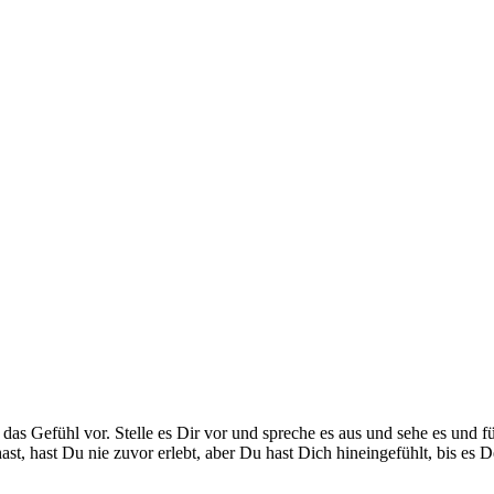
r das Gefühl vor. Stel­le es Dir vor und spre­che es aus und sehe es und f
hast, hast Du nie zuvor erlebt, aber Du hast Dich hin­ein­ge­fühlt, bis es De