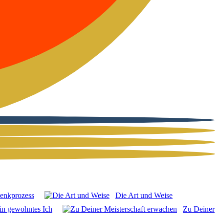
enk­pro­zess
Die Art und Wei­se
in gewohn­tes Ich
Zu Dei­ner