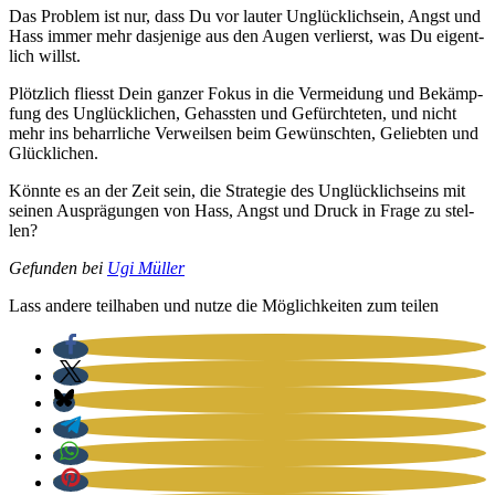
Das Pro­blem ist nur, dass Du vor lau­ter Unglück­lich­sein, Angst und
Hass immer mehr das­je­ni­ge aus den Augen ver­lierst, was Du eigent­
lich willst.
Plötz­lich fliesst Dein gan­zer Fokus in die Ver­mei­dung und Bekämp­
fung des Unglück­li­chen, Gehass­ten und Gefürch­te­ten, und nicht
mehr ins beharr­li­che Ver­weil­sen beim Gewünsch­ten, Gelieb­ten und
Glück­li­chen.
Könn­te es an der Zeit sein, die Stra­te­gie des Unglück­lich­seins mit
sei­nen Aus­prä­gun­gen von Hass, Angst und Druck in Fra­ge zu stel­
len?
Gefun­den bei
Ugi Mül­ler
Lass ande­re teil­ha­ben und nut­ze die Mög­lich­kei­ten zum tei­len