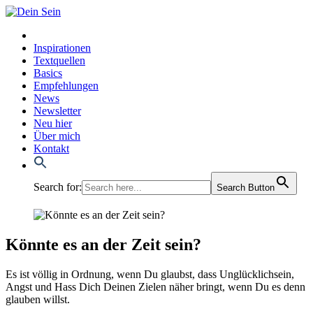
Inspirationen
Textquellen
Basics
Empfehlungen
News
Newsletter
Neu hier
Über mich
Kontakt
Search for:
Search Button
Könnte es an der Zeit sein?
Es ist völ­lig in Ord­nung, wenn Du glaubst, dass Unglück­lich­sein,
Angst und Hass Dich Dei­nen Zie­len näher bringt, wenn Du es denn
glau­ben willst.