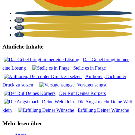
Ähnliche Inhalte
Das Gebet bringt immer
eine Lösung
Stel­le es in Fra­ge
Auf­hö­ren, Dich unter
Druck zu set­zen
Ver­sa­gens­angst
Der Ruf Dei­nes Kör­pers
Die Angst macht Dei­ne Welt
klein
Erfül­lung Dei­ner Wün­sche
Mehr lesen über