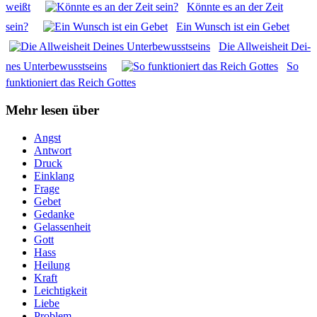
weißt
Könn­te es an der Zeit
sein?
Ein Wunsch ist ein Gebet
Die All­weis­heit Dei­
nes Unter­be­wusst­seins
So
funk­tio­niert das Reich Got­tes
Mehr lesen über
Angst
Antwort
Druck
Einklang
Frage
Gebet
Gedanke
Gelassenheit
Gott
Hass
Heilung
Kraft
Leichtigkeit
Liebe
Problem