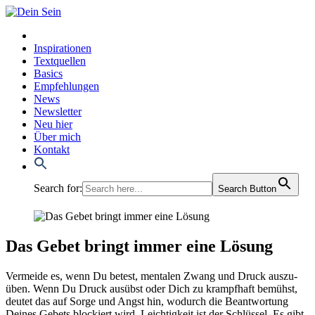
Inspirationen
Textquellen
Basics
Empfehlungen
News
Newsletter
Neu hier
Über mich
Kontakt
Search for:
Search Button
Das Gebet bringt immer eine Lösung
Ver­mei­de es, wenn Du betest, men­ta­len Zwang und Druck aus­zu­
üben. Wenn Du Druck aus­übst oder Dich zu krampf­haft bemühst,
deu­tet das auf Sor­ge und Angst hin, wodurch die Beant­wor­tung
Dei­nes Gebets blo­ckiert wird. Leich­tig­keit ist der Schlüs­sel. Es gibt