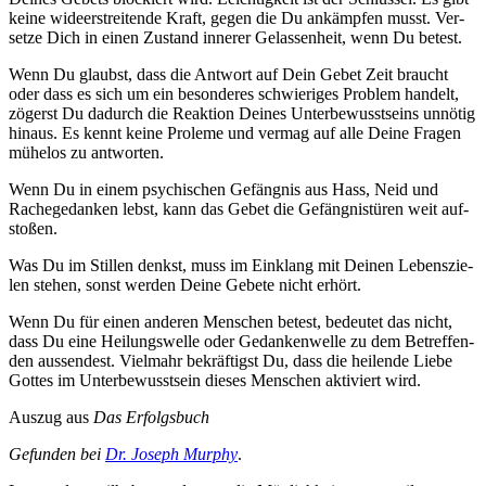
kei­ne wide­er­strei­ten­de Kraft, gegen die Du ankämp­fen musst. Ver­
set­ze Dich in einen Zustand inne­rer Gelas­sen­heit, wenn Du betest.
Wenn Du glaubst, dass die Ant­wort auf Dein Gebet Zeit braucht
oder dass es sich um ein beson­de­res schwie­ri­ges Pro­blem han­delt,
zögerst Du dadurch die Reak­ti­on Dei­nes Unter­be­wusst­seins unnö­tig
hin­aus. Es kennt kei­ne Pro­le­me und ver­mag auf alle Dei­ne Fra­gen
mühe­los zu ant­wor­ten.
Wenn Du in einem psy­chi­schen Gefäng­nis aus Hass, Neid und
Rache­ge­dan­ken lebst, kann das Gebet die Gefäng­nis­tü­ren weit auf­
sto­ßen.
Was Du im Stil­len denkst, muss im Ein­klang mit Dei­nen Lebens­zie­
len ste­hen, sonst wer­den Dei­ne Gebe­te nicht erhört.
Wenn Du für einen ande­ren Men­schen betest, bedeu­tet das nicht,
dass Du eine Hei­lungs­wel­le oder Gedan­ken­wel­le zu dem Betref­fen­
den aus­sen­dest. Viel­mahr bekräf­tigst Du, dass die hei­len­de Lie­be
Got­tes im Unter­be­wusst­sein die­ses Men­schen akti­viert wird.
Aus­zug aus
Das Erfolgs­buch
Gefun­den bei
Dr. Joseph Mur­phy
.