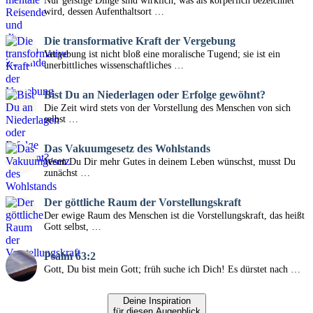
Nur geistige Dinge sind wirklich; was als körperlich bezeichnet
wird, dessen Aufenthaltsort …
Die transformative Kraft der Vergebung
Vergebung ist nicht bloß eine moralische Tugend; sie ist ein
unerbittliches wissenschaftliches …
Bist Du an Niederlagen oder Erfolge gewöhnt?
Die Zeit wird stets von der Vorstellung des Menschen von sich
selbst …
Das Vakuumgesetz des Wohlstands
Wenn Du Dir mehr Gutes in deinem Leben wünschst, musst Du
zunächst …
Der göttliche Raum der Vorstellungskraft
Der ewige Raum des Menschen ist die Vorstellungskraft, das heißt
Gott selbst, …
Psalm 63:2
Gott, Du bist mein Gott; früh suche ich Dich! Es dürstet nach …
Deine Inspiration
für diesen Augenblick