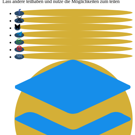
Lass ande­re teil­ha­ben und nut­ze die Mög­lich­kei­ten zum tei­len