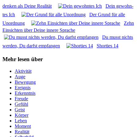
den­ken als Dei­ne Rea­li­tät
Dein gewohn­
tes Ich
Der Grund für alle
Unord­nung
Zehn
Ein­sich­ten über Dei­ne inne­re Spra­che
Du musst nichts
wer­den, Du darfst emp­fan­gen
Shor­ties 14
Mehr lesen über
Aktivität
Auge
Bewegung
Ereignis
Erkenntnis
Freude
Gefühl
Geist
Körper
Leben
Moment
Realität