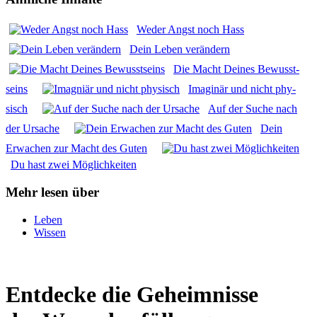
Weder Angst noch Hass
Dein Leben ver­än­dern
Die Macht Dei­nes Bewusst­
seins
Ima­gi­när und nicht phy­
sisch
Auf der Suche nach
der Ursa­che
Dein
Erwa­chen zur Macht des Guten
Du hast zwei Mög­lich­kei­ten
Mehr lesen über
Leben
Wissen
Entdecke die Geheimnisse