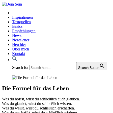
Inspirationen
Textquellen
Basics
Empfehlungen
News
Newsletter
Neu hier
Über mich
Kontakt
Search for:
Search Button
Die Formel für das Leben
Was du hoffst, wirst du schließ­lich auch glau­ben.
Was du glaubst, wirst du schließ­lich wis­sen.
Was du weißt, wirst du schließ­lich erschaf­fen.
Was du erschaffst, wirst du schließ­lich erfah­ren.