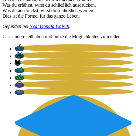
Was du erfährst, wirst du schließ­lich aus­drü­cken.
Was du aus­drückst, wirst du schließ­lich wer­den.
Dies ist die For­mel für das gan­ze Leben.
Gefun­den bei
Neal Donald Walsch
.
Lass ande­re teil­ha­ben und nut­ze die Mög­lich­kei­ten zum tei­len