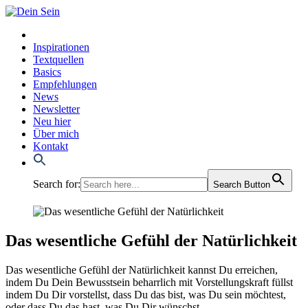
Inspirationen
Textquellen
Basics
Empfehlungen
News
Newsletter
Neu hier
Über mich
Kontakt
Search for:
Search Button
Das wesentliche Gefühl der Natürlichkeit
Das wesent­li­che Gefühl der Natür­lich­keit kannst Du errei­chen,
indem Du Dein Bewusst­sein beharr­lich mit Vor­stel­lungs­kraft füllst
indem Du Dir vor­stellst, dass Du das bist, was Du sein möch­test,
oder dass Du das hast, was Du Dir wünschst.