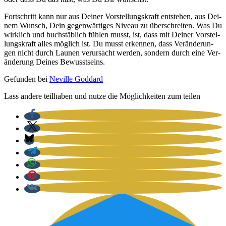
Fort­schritt kann nur aus Dei­ner Vor­stel­lungs­kraft ent­ste­hen, aus Dei­
nem Wunsch, Dein gegen­wär­ti­ges Niveau zu über­schrei­ten. Was Du
wirk­lich und buch­stäb­lich füh­len musst, ist, dass mit Dei­ner Vor­stel­
lungs­kraft alles mög­lich ist. Du musst erken­nen, dass Ver­än­de­run­
gen nicht durch Lau­nen ver­ur­sacht wer­den, son­dern durch eine Ver­
än­de­rung Dei­nes Bewusst­seins.
Gefun­den bei
Neville God­dard
Lass ande­re teil­ha­ben und nut­ze die Mög­lich­kei­ten zum tei­len