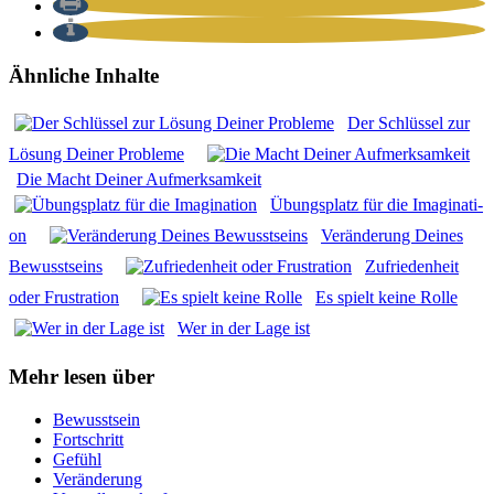
Ähnliche Inhalte
Der Schlüs­sel zur
Lösung Dei­ner Pro­ble­me
Die Macht Dei­ner Auf­merk­sam­keit
Übungs­platz für die Ima­gi­na­ti­
on
Ver­än­de­rung Dei­nes
Bewusst­seins
Zufrie­den­heit
oder Frus­tra­ti­on
Es spielt kei­ne Rol­le
Wer in der Lage ist
Mehr lesen über
Bewusstsein
Fortschritt
Gefühl
Veränderung