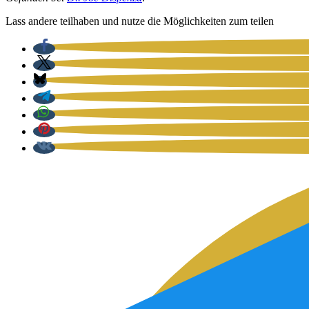
Lass ande­re teil­ha­ben und nut­ze die Mög­lich­kei­ten zum tei­len