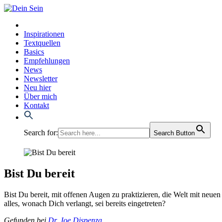
Inspirationen
Textquellen
Basics
Empfehlungen
News
Newsletter
Neu hier
Über mich
Kontakt
Search for:
Search Button
Bist Du bereit
Bist Du bereit, mit offe­nen Augen zu prak­ti­zie­ren, die Welt mit neu­
alles, wonach Dich ver­langt, sei bereits ein­ge­tre­ten?
Gefun­den bei
Dr. Joe Dis­pen­za
.