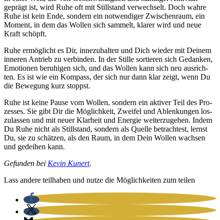
geprägt ist, wird Ruhe oft mit Still­stand ver­wech­selt. Doch wah­re
Ruhe ist kein Ende, son­dern ein not­wen­di­ger Zwi­schen­raum, ein
Moment, in dem das Wol­len sich sam­melt, kla­rer wird und neue
Kraft schöpft.
Ruhe ermög­licht es Dir, inne­zu­hal­ten und Dich wie­der mit Dei­nem
inne­ren Antrieb zu ver­bin­den. In der Stil­le sor­tie­ren sich Gedan­ken,
Emo­tio­nen beru­hi­gen sich, und das Wol­len kann sich neu aus­rich­
ten. Es ist wie ein Kom­pass, der sich nur dann klar zeigt, wenn Du
die Bewe­gung kurz stoppst.
Ruhe ist kei­ne Pau­se vom Wol­len, son­dern ein akti­ver Teil des Pro­
zes­ses. Sie gibt Dir die Mög­lich­keit, Zwei­fel und Ablen­kun­gen los­
zu­las­sen und mit neu­er Klar­heit und Ener­gie wei­ter­zu­ge­hen. Indem
Du Ruhe nicht als Still­stand, son­dern als Quel­le betrach­test, lernst
Du, sie zu schät­zen, als den Raum, in dem Dein Wol­len wach­sen
und gedei­hen kann.
Gefun­den bei
Kevin Kun­ert
.
Lass ande­re teil­ha­ben und nut­ze die Mög­lich­kei­ten zum tei­len