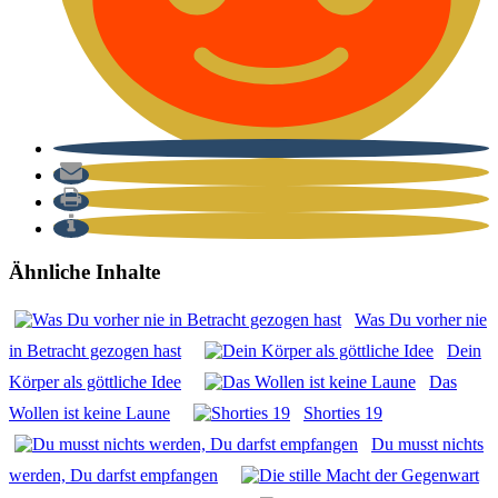
Ähnliche Inhalte
Was Du vor­her nie
in Betracht gezo­gen hast
Dein
Kör­per als gött­li­che Idee
Das
Wol­len ist kei­ne Lau­ne
Shor­ties 19
Du musst nichts
wer­den, Du darfst emp­fan­gen