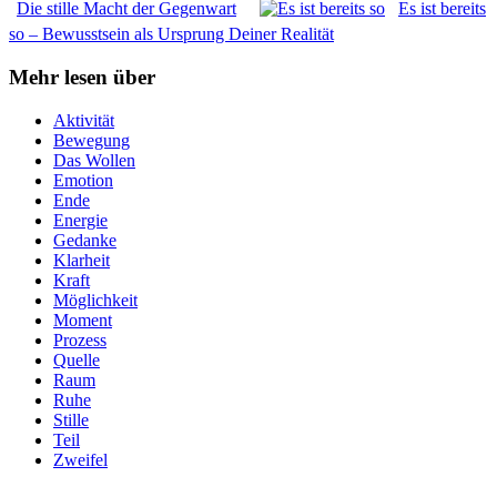
Die stil­le Macht der Gegen­wart
Es ist bereits
so – Bewusst­sein als Ursprung Dei­ner Rea­li­tät
Mehr lesen über
Aktivität
Bewegung
Das Wollen
Emotion
Ende
Energie
Gedanke
Klarheit
Kraft
Möglichkeit
Moment
Prozess
Quelle
Raum
Ruhe
Stille
Teil
Zweifel