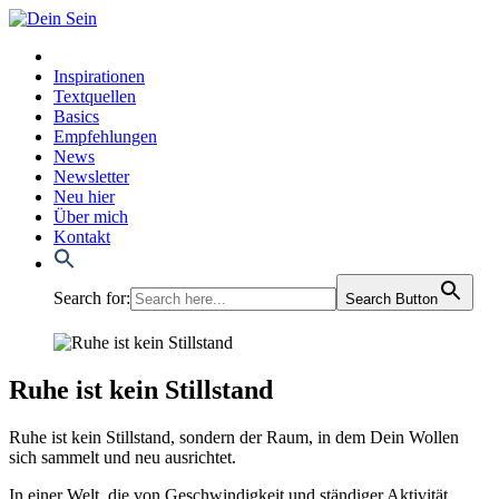
Inspirationen
Textquellen
Basics
Empfehlungen
News
Newsletter
Neu hier
Über mich
Kontakt
Search for:
Search Button
Ruhe ist kein Stillstand
Ruhe ist kein Still­stand, son­dern der Raum, in dem Dein Wol­len
sich sam­melt und neu aus­rich­tet.
In einer Welt, die von Geschwin­dig­keit und stän­di­ger Akti­vi­tät