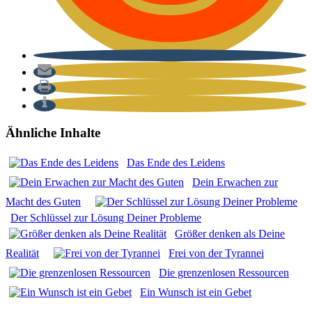
Ähnliche Inhalte
Das Ende des Lei­dens
Dein Erwa­chen zur
Macht des Guten
Der Schlüs­sel zur Lösung Dei­ner Pro­ble­me
Grö­ßer den­ken als Dei­ne
Rea­li­tät
Frei von der Tyran­nei
Die gren­zen­lo­sen Res­sour­cen
Ein Wunsch ist ein Gebet