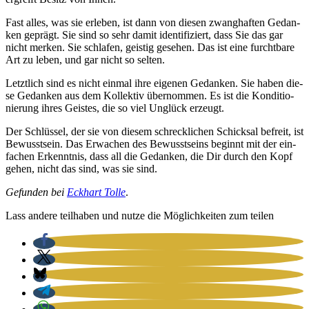
Fast alles, was sie erle­ben, ist dann von die­sen zwang­haf­ten Gedan­
ken geprägt. Sie sind so sehr damit iden­ti­fi­ziert, dass Sie das gar
nicht mer­ken. Sie schla­fen, geis­tig gese­hen. Das ist eine furcht­ba­re
Art zu leben, und gar nicht so sel­ten.
Letzt­lich sind es nicht ein­mal ihre eige­nen Gedan­ken. Sie haben die­
se Gedan­ken aus dem Kol­lek­tiv über­nom­men. Es ist die Kon­di­tio­
nie­rung ihres Geis­tes, die so viel Unglück erzeugt.
Der Schlüs­sel, der sie von die­sem schreck­li­chen Schick­sal befreit, ist
Bewusst­sein. Das Erwa­chen des Bewusst­seins beginnt mit der ein­
fa­chen Erkennt­nis, dass all die Gedan­ken, die Dir durch den Kopf
gehen, nicht das sind, was sie sind.
Gefun­den bei
Eck­hart Tol­le
.
Lass ande­re teil­ha­ben und nut­ze die Mög­lich­kei­ten zum tei­len