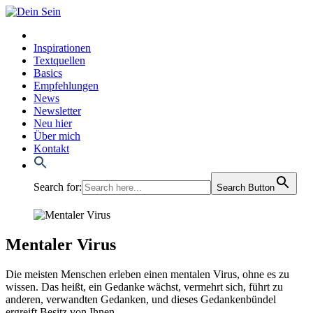
Inspirationen
Textquellen
Basics
Empfehlungen
News
Newsletter
Neu hier
Über mich
Kontakt
Search for:
Search Button
Mentaler Virus
Die meis­ten Men­schen erle­ben einen men­ta­len Virus, ohne es zu
wis­sen. Das heißt, ein Gedan­ke wächst, ver­mehrt sich, führt zu
ande­ren, ver­wand­ten Gedan­ken, und die­ses Gedan­ken­bün­del
ergreift Besitz von Ihnen.