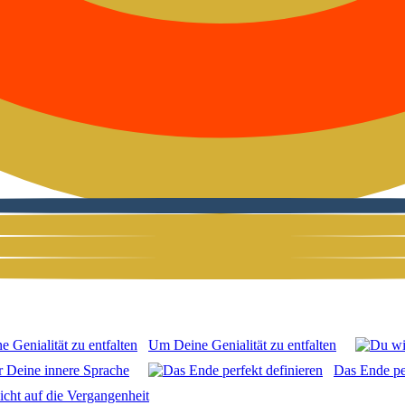
Um Dei­ne Genia­li­tät zu ent­fal­ten
 Dei­ne inne­re Spra­che
Das Ende per­
cht auf die Ver­gan­gen­heit