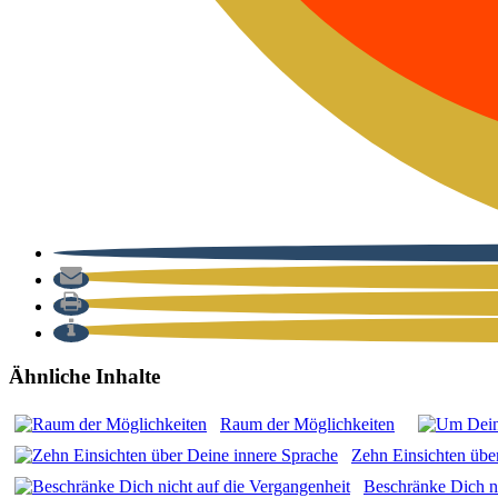
Ähnliche Inhalte
Raum der Mög­lich­kei­ten
Zehn Ein­sich­ten über
Beschrän­ke Dich ni