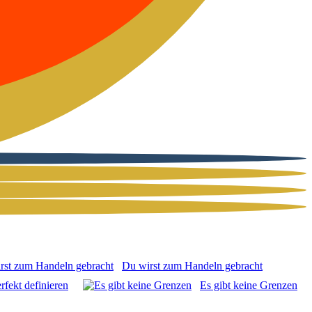
Du wirst zum Han­deln gebracht
fekt defi­nie­ren
Es gibt kei­ne Gren­zen