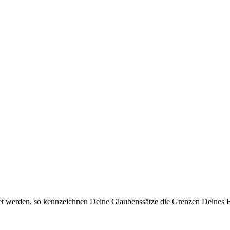
wer­den, so kenn­zeich­nen Dei­ne Glau­bens­sät­ze die Gren­zen Dei­nes B