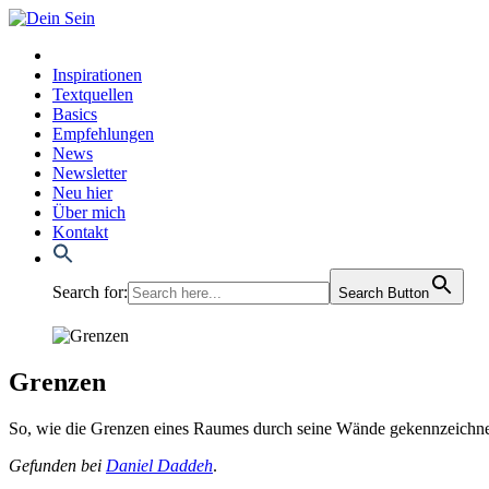
Inspirationen
Textquellen
Basics
Empfehlungen
News
Newsletter
Neu hier
Über mich
Kontakt
Search for:
Search Button
Grenzen
So, wie die Gren­zen eines Rau­mes durch sei­ne Wän­de gekenn­zeich­net 
Gefun­den bei
Dani­el Dad­deh
.