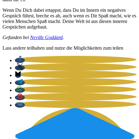
Wenn Du Dich dabei ertappst, dass Du im Innern ein nega­ti­ves
Gespräch führst, bre­che es ab, auch wenn es Dir Spaß macht, wie es
vie­len Men­schen Spaß macht. Dei­ne Welt ist aus die­sen inne­ren
Gesprä­chen auf­ge­baut.
Gefun­den bei
Neville God­dard
.
Lass ande­re teil­ha­ben und nut­ze die Mög­lich­kei­ten zum tei­len