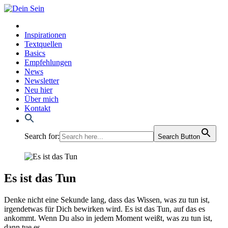
Inspirationen
Textquellen
Basics
Empfehlungen
News
Newsletter
Neu hier
Über mich
Kontakt
Search for:
Search Button
Es ist das Tun
Den­ke nicht eine Sekun­de lang, dass das Wis­sen, was zu tun ist,
irgend­et­was für Dich bewir­ken wird. Es ist das Tun, auf das es
ankommt. Wenn Du also in jedem Moment weißt, was zu tun ist,
dann tue es.