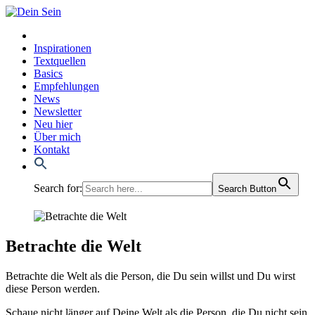
Inspirationen
Textquellen
Basics
Empfehlungen
News
Newsletter
Neu hier
Über mich
Kontakt
Search for:
Search Button
Betrachte die Welt
Betrach­te die Welt als die Per­son, die Du sein willst und Du wirst
die­se Per­son wer­den.
Schaue nicht län­ger auf Dei­ne Welt als die Per­son, die Du nicht sein