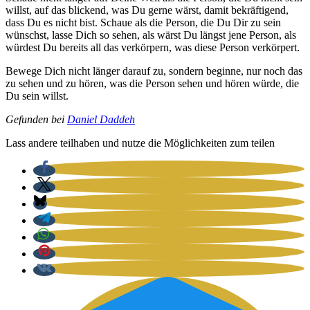
willst, auf das bli­ckend, was Du ger­ne wärst, damit bekräf­ti­gend,
dass Du es nicht bist. Schaue als die Per­son, die Du Dir zu sein
wünschst, las­se Dich so sehen, als wärst Du längst jene Per­son, als
wür­dest Du bereits all das ver­kör­pern, was die­se Per­son ver­kör­pert.
Bewe­ge Dich nicht län­ger dar­auf zu, son­dern begin­ne, nur noch das
zu sehen und zu hören, was die Per­son sehen und hören wür­de, die
Du sein willst.
Gefun­den bei
Dani­el Dad­deh
Lass ande­re teil­ha­ben und nut­ze die Mög­lich­kei­ten zum tei­len