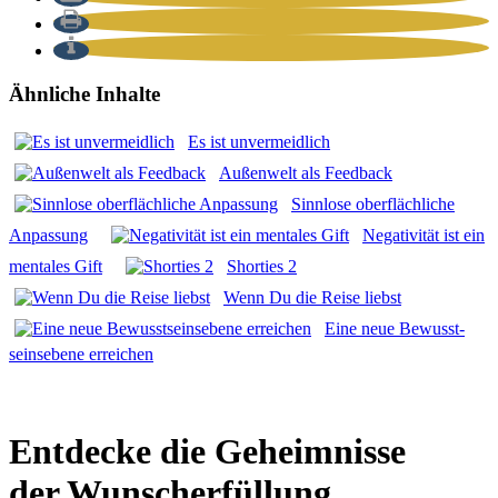
Ähnliche Inhalte
Es ist unver­meid­lich
Außen­welt als Feed­back
Sinn­lo­se ober­fläch­li­che
Anpas­sung
Nega­ti­vi­tät ist ein
men­ta­les Gift
Shor­ties 2
Wenn Du die Rei­se liebst
Eine neue Bewusst­
seins­ebe­ne errei­chen
Entdecke die Geheimnisse
der Wunscherfüllung