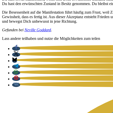
Du hast den erwünsch­ten Zustand in Besitz genom­men. Du bleibst ein
Die Beses­sen­heit auf die Mani­fes­ta­ti­on führt häu­fig zum Frust, weil
Gewiss­heit, dass es fer­tig ist. Aus die­ser Akzep­tanz ent­steht Frie­de
und bewegst Dich unbe­wusst in jene Rich­tung.
Gefun­den bei
Neville God­dard
.
Lass ande­re teil­ha­ben und nut­ze die Mög­lich­kei­ten zum tei­len