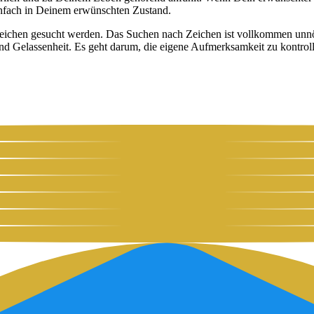
­fach in Dei­nem erwünsch­ten Zustand.
 Zei­chen gesucht wer­den. Das Suchen nach Zei­chen ist voll­kom­men unnö­t
n und Gelas­sen­heit. Es geht dar­um, die eige­ne Auf­merk­sam­keit zu kon­tr