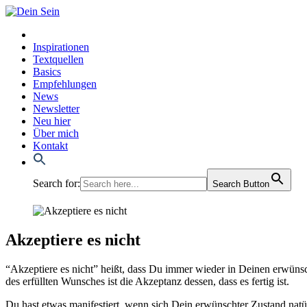
Inspirationen
Textquellen
Basics
Empfehlungen
News
Newsletter
Neu hier
Über mich
Kontakt
Search for:
Search Button
Akzeptiere es nicht
“Akzep­tie­re es nicht” heißt, dass Du immer wie­der in Dei­nen erwünsc
des erfüll­ten Wun­sches ist die Akzep­tanz des­sen, dass es fer­tig ist.
Du hast etwas mani­fes­tiert, wenn sich Dein erwünsch­ter Zustand natü