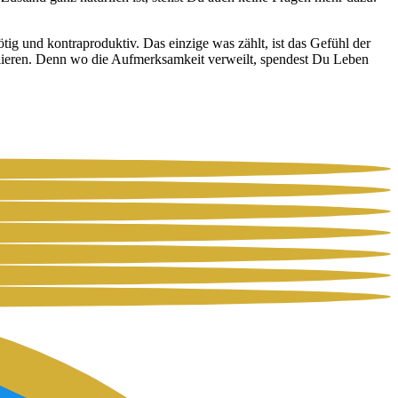
ig und kon­tra­pro­duk­tiv. Das ein­zi­ge was zählt, ist das Gefühl der
ol­lie­ren. Denn wo die Auf­merk­sam­keit ver­weilt, spen­dest Du Leben