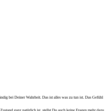
­dig bei Dei­ner Wahr­heit. Das ist alles was zu tun ist. Das Gefühl
stand ganz natür­lich ist, stellst Du auch kei­ne Fra­gen mehr dazu.