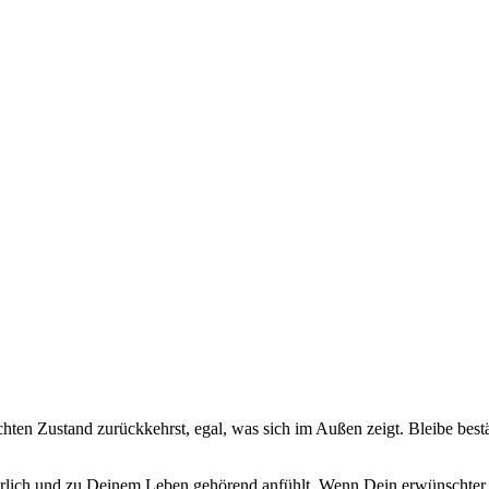
h­ten Zustand zurück­kehrst, egal, was sich im Außen zeigt. Blei­be bestän
r­lich und zu Dei­nem Leben gehö­rend anfühlt. Wenn Dein erwünsch­ter Zu