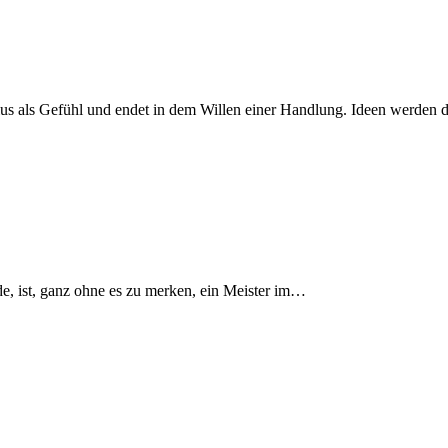
Zyklus als Gefühl und endet in dem Wil­len einer Hand­lung. Ideen wer­den
ür­de, ist, ganz ohne es zu mer­ken, ein Meis­ter im…