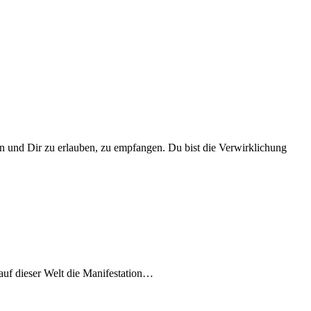
en und Dir zu erlau­ben, zu emp­fan­gen. Du bist die Ver­wirk­li­chung
uf die­ser Welt die Mani­fes­ta­ti­on…