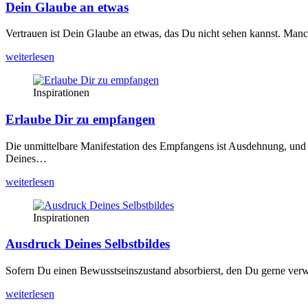
Dein Glaube an etwas
Ver­trau­en ist Dein Glau­be an etwas, das Du nicht sehen kannst. Man
wei­ter­le­sen
Inspirationen
Erlaube Dir zu empfangen
Die unmit­tel­ba­re Mani­fes­ta­ti­on des Emp­fan­gens ist Aus­deh­nung, u
Dei­nes…
wei­ter­le­sen
Inspirationen
Ausdruck Deines Selbstbildes
Sofern Du einen Bewusst­seins­zu­stand absor­bierst, den Du ger­ne ver­wir
wei­ter­le­sen