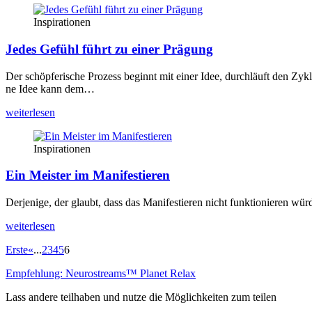
Inspirationen
Jedes Gefühl führt zu einer Prägung
Der schöp­fe­ri­sche Pro­zess beginnt mit einer Idee, durch­läuft den 
ne Idee kann dem…
wei­ter­le­sen
Inspirationen
Ein Meister im Manifestieren
Der­je­ni­ge, der glaubt, dass das Mani­fes­tie­ren nicht funk­tio­nie­ren w
wei­ter­le­sen
Erste
«
...
2
3
4
5
6
Empfehlung: Neurostreams™ Planet Relax
Lass andere teilhaben und nutze die Möglichkeiten zum teilen