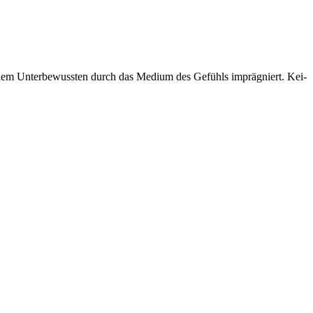
 dem Unter­be­wuss­ten durch das Medi­um des Gefühls imprä­gniert. Kei­