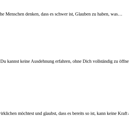
­che Men­schen den­ken, dass es schwer ist, Glau­ben zu haben, was…
nd Du kannst kei­ne Aus­deh­nung erfah­ren, ohne Dich voll­stän­dig zu öff­n
k­li­chen möch­test und glaubst, dass es bereits so ist, kann kei­ne Kraft a