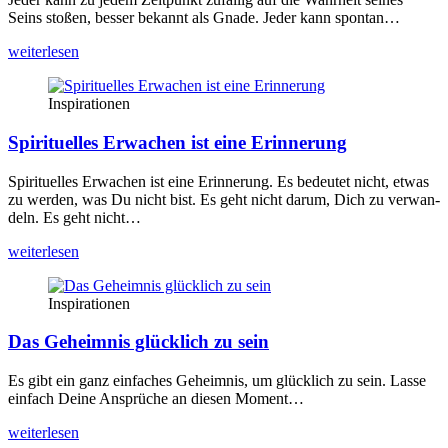
Seins sto­ßen, bes­ser bekannt als Gna­de. Jeder kann spon­tan…
wei­ter­le­sen
Inspirationen
Spirituelles Erwachen ist eine Erinnerung
Spi­ri­tu­el­les Erwa­chen ist eine Erin­ne­rung. Es bedeu­tet nicht, etwas
zu wer­den, was Du nicht bist. Es geht nicht dar­um, Dich zu ver­wan­
deln. Es geht nicht…
wei­ter­le­sen
Inspirationen
Das Geheimnis glücklich zu sein
Es gibt ein ganz ein­fa­ches Geheim­nis, um glück­lich zu sein. Las­se
ein­fach Dei­ne Ansprü­che an die­sen Moment…
wei­ter­le­sen