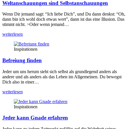
Weltanschauungen sind Selbstanschauungen
Wenn Dir jemand sagt: “Ich lie­be Dich”, und Du dann denkst: “Oh,
dann bin ich wohl doch etwas wert”, dann ist das eine Illu­si­on. Das
stimmt nicht. >Oder wenn jemand…
wei­ter­le­sen
Inspirationen
Befreiung finden
Jeder um uns her­um sieht sich selbst als grund­le­gend anders als
ande­re und als anders als das Leben im All­ge­mei­nen. Du bewegst
Dich also in einer…
wei­ter­le­sen
Inspirationen
Jeder kann Gnade erfahren
Jeder kann zu jedem Zeit­punkt zufäl­lig auf die Wahr­heit sei­nes