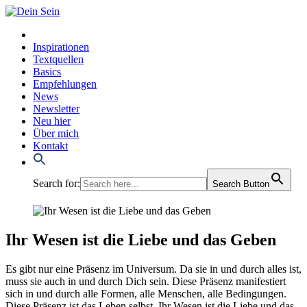
Inspirationen
Textquellen
Basics
Empfehlungen
News
Newsletter
Neu hier
Über mich
Kontakt
Search for:
Search Button
Ihr Wesen ist die Liebe und das Geben
Es gibt nur eine Prä­senz im Uni­ver­sum. Da sie in und durch alles ist,
muss sie auch in und durch Dich sein. Die­se Prä­senz mani­fes­tiert
sich in und durch alle For­men, alle Men­schen, alle Bedin­gun­gen.
Die­se Prä­senz ist das Leben selbst. Ihr Wesen ist die Lie­be und das