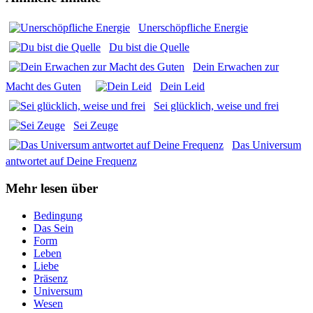
Uner­schöpf­li­che Ener­gie
Du bist die Quel­le
Dein Erwa­chen zur
Macht des Guten
Dein Leid
Sei glück­lich, wei­se und frei
Sei Zeu­ge
Das Uni­ver­sum
ant­wor­tet auf Dei­ne Fre­quenz
Mehr lesen über
Bedingung
Das Sein
Form
Leben
Liebe
Präsenz
Universum
Wesen