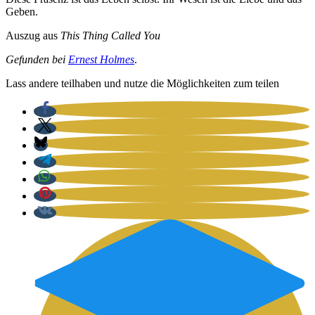
Geben.
Aus­zug aus
This Thing Cal­led You
Gefun­den bei
Ernest Hol­mes
.
Lass ande­re teil­ha­ben und nut­ze die Mög­lich­kei­ten zum tei­len