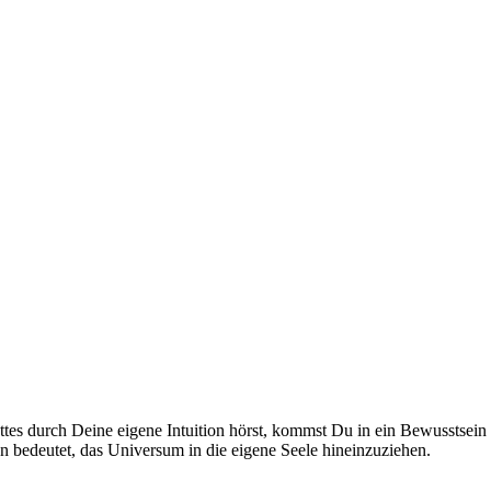
tes durch Dei­ne eige­ne Intui­ti­on hörst, kommst Du in ein Bewusst­sein
 bedeu­tet, das Uni­ver­sum in die eige­ne See­le hin­ein­zu­zie­hen.