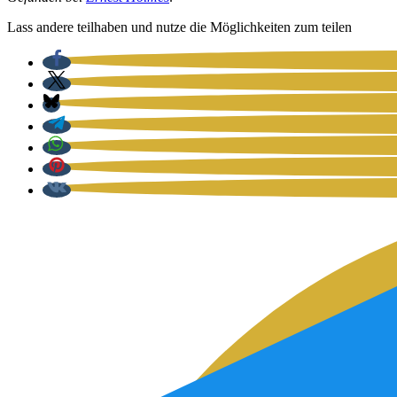
Lass ande­re teil­ha­ben und nut­ze die Mög­lich­kei­ten zum tei­len