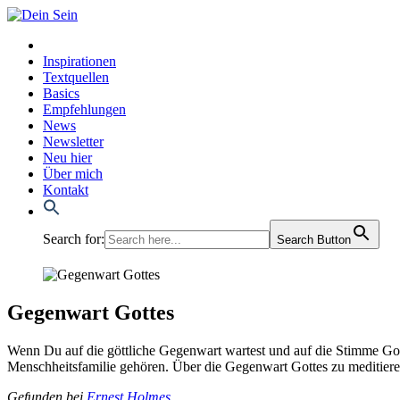
Inspirationen
Textquellen
Basics
Empfehlungen
News
Newsletter
Neu hier
Über mich
Kontakt
Search for:
Search Button
Gegenwart Gottes
Wenn Du auf die gött­li­che Gegen­wart war­test und auf die Stim­me Got­
Mensch­heits­fa­mi­lie gehö­ren. Über die Gegen­wart Got­tes zu medi­tie­ren
Gefun­den bei
Ernest Hol­mes
.