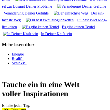
sel zur Lösung Dei­ner Pro­ble­me
Ver­än­de­rung Dei­ner Gefüh­le
Der ein­
fachs­te Weg
Du hast zwei Mög­
lich­kei­ten
Es gibt kei­nen Teu­fel
In Dei­ner Kraft sein
Mehr lesen über
Energie
Realität
Schicksal
Tauche ein in eine Welt
voller Inspirationen
Erhalte jeden Tag,
1001 Tage lang
,