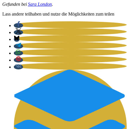
Gefun­den bei
Sara Lon­don
.
Lass ande­re teil­ha­ben und nut­ze die Mög­lich­kei­ten zum tei­len