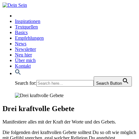
Inspirationen
Textquellen
Basics
Empfehlungen
News
Newsletter
Neu hier
Über mich
Kontakt
Search for:
Search Button
Drei kraftvolle Gebete
Mani­fes­tie­re alles mit der Kraft der Wor­te und des Gebets.
Die fol­gen­den drei kraft­vol­len Gebe­te soll­test Du so oft wie mög­lich
mit Gefühl spre­chen, egal wel­cher Reli­gi­on Du ange­hörst.