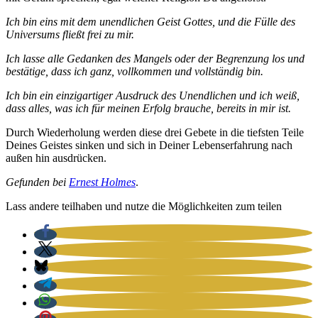
Ich bin eins mit dem unend­li­chen Geist Got­tes, und die Fül­le des
Uni­ver­sums fließt frei zu mir.
Ich las­se alle Gedan­ken des Man­gels oder der Begren­zung los und
bestä­ti­ge, dass ich ganz, voll­kom­men und voll­stän­dig bin.
Ich bin ein ein­zig­ar­ti­ger Aus­druck des Unend­li­chen und ich weiß,
dass alles, was ich für mei­nen Erfolg brau­che, bereits in mir ist.
Durch Wie­der­ho­lung wer­den die­se drei Gebe­te in die tiefs­ten Tei­le
Dei­nes Geis­tes sin­ken und sich in Dei­ner Lebens­er­fah­rung nach
außen hin aus­drü­cken.
Gefun­den bei
Ernest Hol­mes
.
Lass ande­re teil­ha­ben und nut­ze die Mög­lich­kei­ten zum tei­len