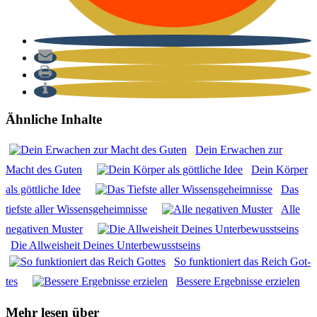
Ähnliche Inhalte
Dein Erwa­chen zur
Macht des Guten
Dein Kör­per
als gött­li­che Idee
Das
tiefs­te aller Wis­sens­ge­heim­nis­se
Alle
nega­ti­ven Mus­ter
Die All­weis­heit Dei­nes Unter­be­wusst­seins
So funk­tio­niert das Reich Got­
tes
Bes­se­re Ergeb­nis­se erzie­len
Mehr lesen über