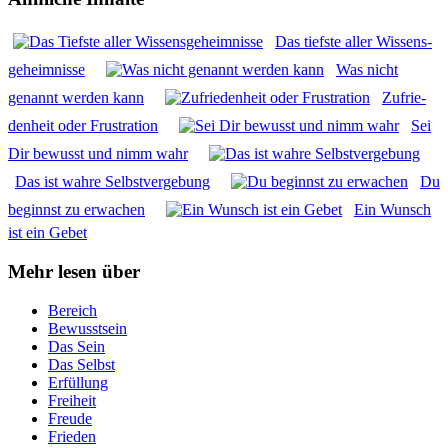
Das tiefs­te aller Wis­sens­
ge­heim­nis­se
Was nicht
genannt wer­den kann
Zufrie­
den­heit oder Frus­tra­ti­on
Sei
Dir bewusst und nimm wahr
Das ist wah­re Selbst­ver­ge­bung
Du
beginnst zu erwa­chen
Ein Wunsch
ist ein Gebet
Mehr lesen über
Bereich
Bewusstsein
Das Sein
Das Selbst
Erfüllung
Freiheit
Freude
Frieden