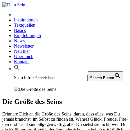
Inspirationen
Textquellen
Basics
Empfehlungen
News
Newsletter
Neu hier
Über mich
Kontakt
Search for:
Search Button
Die Größe des Seins
Erin­ne­re Dich an die Grö­ße des Seins, dar­an, dass alles, was Du
jemals brauchst, im Selbst zu fin­den ist. Wah­res Glück, Freu­de, Frie­
den und Licht sind all­ge­gen­wär­tig, aber Du siehst sie nicht, weil Du
die Erfül­lung im Bereich des Ver­än­der­li­chen suchst. Das ist üblich,