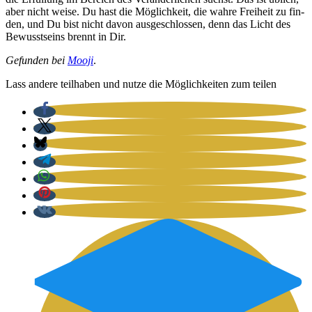
aber nicht wei­se. Du hast die Mög­lich­keit, die wah­re Frei­heit zu fin­
den, und Du bist nicht davon aus­ge­schlos­sen, denn das Licht des
Bewusst­seins brennt in Dir.
Gefun­den bei
Moo­ji
.
Lass ande­re teil­ha­ben und nut­ze die Mög­lich­kei­ten zum tei­len