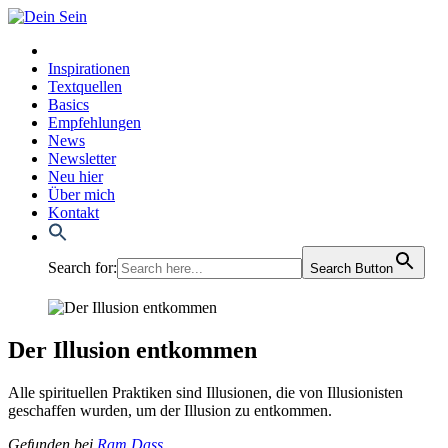
Inspirationen
Textquellen
Basics
Empfehlungen
News
Newsletter
Neu hier
Über mich
Kontakt
Search for:
Search Button
Der Illusion entkommen
Alle spi­ri­tu­el­len Prak­ti­ken sind Illu­sio­nen, die von Illu­sio­nis­ten
geschaf­fen wur­den, um der Illu­si­on zu ent­kom­men.
Gefun­den bei
Ram Dass
.