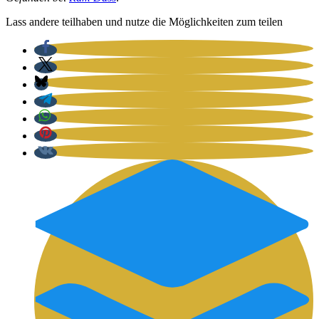
Lass ande­re teil­ha­ben und nut­ze die Mög­lich­kei­ten zum tei­len