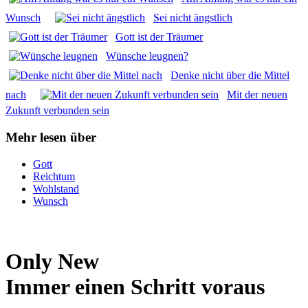
Wunsch
Sei nicht ängst­lich
Gott ist der Träu­mer
Wün­sche leug­nen?
Den­ke nicht über die Mit­tel
nach
Mit der neu­en
Zukunft ver­bun­den sein
Mehr lesen über
Gott
Reichtum
Wohlstand
Wunsch
Only New
Immer einen Schritt voraus