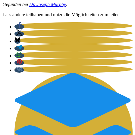
Gefun­den bei
Dr. Joseph Mur­phy
.
Lass ande­re teil­ha­ben und nut­ze die Mög­lich­kei­ten zum tei­len