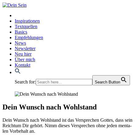
Inspirationen
Textquellen
Basics
Empfehlungen
News
Newsletter
Neu hier
Über mich
Kontakt
Search for:
Search Button
Dein Wunsch nach Wohlstand
Dein Wunsch nach Wohl­stand ist das Ver­spre­chen Got­tes, dass sein
Reich­tum Dir gehört. Nimm die­ses Ver­spre­chen ohne jeden men­ta­
len Vor­be­halt an.