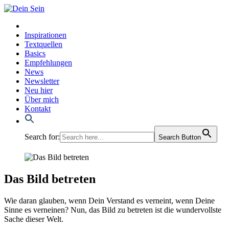
Inspirationen
Textquellen
Basics
Empfehlungen
News
Newsletter
Neu hier
Über mich
Kontakt
Search for:
Search Button
Das Bild betreten
Wie dar­an glau­ben, wenn Dein Ver­stand es ver­neint, wenn Dei­ne
Sin­ne es ver­nei­nen? Nun, das Bild zu betre­ten ist die wun­der­volls­te
Sache die­ser Welt.