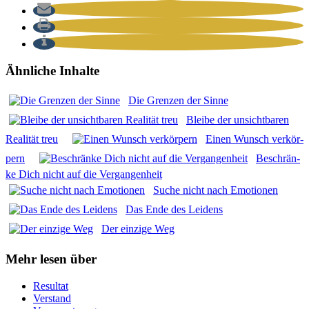
Ähnliche Inhalte
Die Gren­zen der Sin­ne
Blei­be der unsicht­ba­ren
Rea­li­tät treu
Einen Wunsch ver­kör­
pern
Beschrän­
ke Dich nicht auf die Ver­gan­gen­heit
Suche nicht nach Emo­tio­nen
Das Ende des Lei­dens
Der ein­zi­ge Weg
Mehr lesen über
Resultat
Verstand