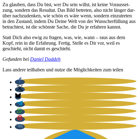
Zu glau­ben, dass Du bist, wer Du sein willst, ist kei­ne Vor­aus­set­
zung, son­dern das Resul­tat. Das Bild betre­ten, also nicht län­ger dar­
über nach­zu­den­ken, wie schön es wäre wenn, son­dern ein­zu­tre­ten
in den Zustand, indem Du Dei­ne Welt von der Wunsch­er­fül­lung aus
betrach­test, ist die schöns­te Sache, die Du je erfah­ren kannst.
Statt Dich also ewig zu fra­gen, was, wie, wann – raus aus dem
Kopf, rein in die Erfah­rung. Fer­tig. Stel­le es Dir vor, weil es
geschieht, nicht damit es geschieht.
Gefun­den bei
Dani­el Dad­deh
Lass ande­re teil­ha­ben und nut­ze die Mög­lich­kei­ten zum tei­len