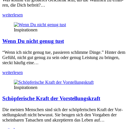
ren, die Dich befreit?…
wei­ter­le­sen
Inspirationen
Wenn Du nicht genug tust
“Wenn ich nicht genug tue, pas­sie­ren schlim­me Din­ge.” Hin­ter dem
Gefühl, nicht gut genug zu sein oder genug Leis­tung zu brin­gen,
steckt häu­fig eine…
wei­ter­le­sen
Inspirationen
Schöpferische Kraft der Vorstellungskraft
Die meis­ten Men­schen sind sich der schöp­fe­ri­schen Kraft der Vor­
stel­lungs­kraft nicht bewusst. Sie beu­gen sich den Vor­ga­ben der
schein­ba­ren Tat­sa­chen und akzep­tie­ren das Leben auf…