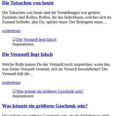
Die Tatsachen von heute
Die Tat­sa­chen von heu­te sind die Vor­stel­lun­gen von ges­tern.
Zustän­de sind Rol­len, Rol­len, die das Indi­vi­du­um, wel­ches sich im
Zustand befin­det, also Du, spie­len muss. Der Betro­ge­ne muss…
wei­ter­le­sen
Inspirationen
Die Vernunft liegt falsch
Wel­che Rol­le kannst Du der Ver­nunft noch zuspre­chen, wenn das,
was Dei­ne Ver­nunft ver­neint, sich im Ver­such bewahr­hei­tet? Die
Ver­nunft hält die…
wei­ter­le­sen
Inspirationen
Was könnte ein größeres Geschenk sein?
Was könn­te ein grö­ße­res Geschenk sein, als die Wahr­heit zu erfah­