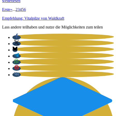
wei­ter­le­sen
Erste
«
...
2
3
4
5
6
Empfehlung: Vitalpilze von Waldkraft
Lass andere teilhaben und nutze die Möglichkeiten zum teilen