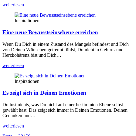
wei­ter­le­sen
Inspirationen
Eine neue Bewusstseinsebene erreichen
Wenn Du Dich in einem Zustand des Man­gels befin­dest und Dich
von Dei­nen Wün­schen getrennt fühlst, Du nicht in Gehirn- und
Herz­ko­hä­renz bist und Dich…
wei­ter­le­sen
Inspirationen
Es zeigt sich in Deinen Emotionen
Du tust nichts, was Du nicht auf einer bestimm­ten Ebe­ne selbst
gewählt hast. Das zeigt sich immer in Dei­nen Emo­tio­nen, Dei­nen
Gedan­ken und…
wei­ter­le­sen