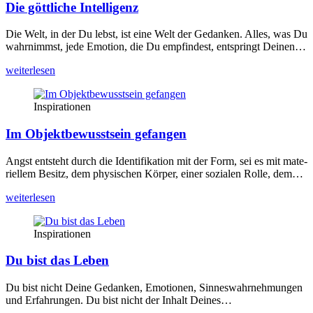
Die göttliche Intelligenz
Die Welt, in der Du lebst, ist eine Welt der Gedan­ken. Alles, was Du
wahr­nimmst, jede Emo­ti­on, die Du emp­fin­dest, ent­springt Dei­nen…
wei­ter­le­sen
Inspirationen
Im Objektbewusstsein gefangen
Angst ent­steht durch die Iden­ti­fi­ka­ti­on mit der Form, sei es mit mate­
ri­el­lem Besitz, dem phy­si­schen Kör­per, einer sozia­len Rol­le, dem…
wei­ter­le­sen
Inspirationen
Du bist das Leben
Du bist nicht Dei­ne Gedan­ken, Emo­tio­nen, Sin­nes­wahr­neh­mun­gen
und Erfah­run­gen. Du bist nicht der Inhalt Dei­nes…