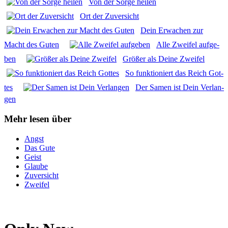
Von der Sor­ge hei­len
Ort der Zuver­sicht
Dein Erwa­chen zur
Macht des Guten
Alle Zwei­fel auf­ge­
ben
Grö­ßer als Dei­ne Zwei­fel
So funk­tio­niert das Reich Got­
tes
Der Samen ist Dein Ver­lan­
gen
Mehr lesen über
Angst
Das Gute
Geist
Glaube
Zuversicht
Zweifel