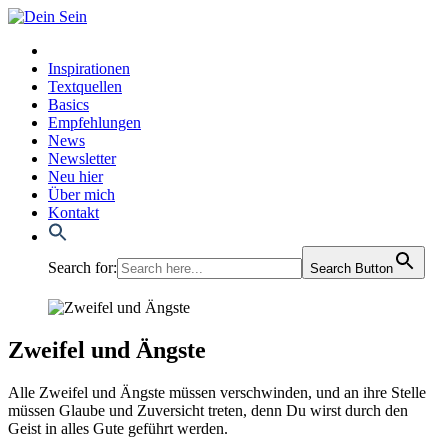
Inspirationen
Textquellen
Basics
Empfehlungen
News
Newsletter
Neu hier
Über mich
Kontakt
Search for:
Search Button
Zweifel und Ängste
Alle Zwei­fel und Ängs­te müs­sen ver­schwin­den, und an ihre Stel­le
müs­sen Glau­be und Zuver­sicht tre­ten, denn Du wirst durch den
Geist in alles Gute geführt wer­den.