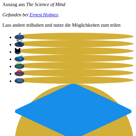
Aus­zug aus
The Sci­ence of Mind
Gefun­den bei
Ernest Hol­mes
.
Lass ande­re teil­ha­ben und nut­ze die Mög­lich­kei­ten zum tei­len