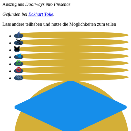
Aus­zug aus
Door­ways into Pre­sence
Gefun­den bei
Eck­hart Tol­le
.
Lass ande­re teil­ha­ben und nut­ze die Mög­lich­kei­ten zum tei­len