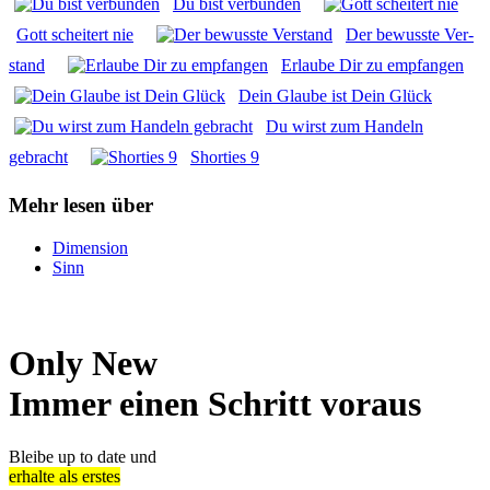
Du bist ver­bun­den
Gott schei­tert nie
Der bewuss­te Ver­
stand
Erlau­be Dir zu emp­fan­gen
Dein Glau­be ist Dein Glück
Du wirst zum Han­deln
gebracht
Shor­ties 9
Mehr lesen über
Dimension
Sinn
Only New
Immer einen Schritt voraus
Bleibe up to date und
erhalte als erstes