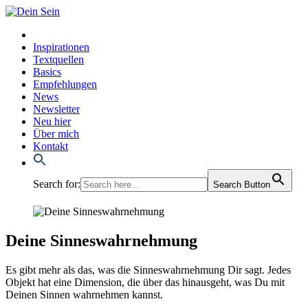
Inspirationen
Textquellen
Basics
Empfehlungen
News
Newsletter
Neu hier
Über mich
Kontakt
Search for:
Search Button
Deine Sinneswahrnehmung
Es gibt mehr als das, was die Sin­nes­wahr­neh­mung Dir sagt. Jedes
Objekt hat eine Dimen­si­on, die über das hin­aus­geht, was Du mit
Dei­nen Sin­nen wahr­neh­men kannst.