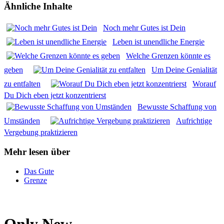
Ähnliche Inhalte
Noch mehr Gutes ist Dein
Leben ist unend­li­che Ener­gie
Wel­che Gren­zen könn­te es
geben
Um Dei­ne Genia­li­tät
zu ent­fal­ten
Wor­auf
Du Dich eben jetzt kon­zen­trierst
Bewuss­te Schaf­fung von
Umstän­den
Auf­rich­ti­ge
Ver­ge­bung prak­ti­zie­ren
Mehr lesen über
Das Gute
Grenze
Only New