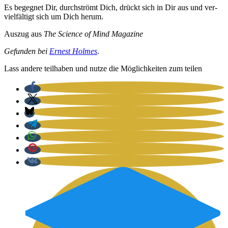
Es begeg­net Dir, durch­strömt Dich, drückt sich in Dir aus und ver­
viel­fäl­tigt sich um Dich her­um.
Aus­zug aus
The Sci­ence of Mind Maga­zi­ne
Gefun­den bei
Ernest Hol­mes
.
Lass ande­re teil­ha­ben und nut­ze die Mög­lich­kei­ten zum tei­len